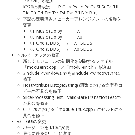
「K220」が追加
K220の構成は「L R C Ls Rs Lc Rc Cs Sl Sr Tc Tfl
Tfc Tfr Trl Trc Trr Tsl Tsr Bfl Bfc Bfr」
下記の定義済みスピーカーアレンジメントの名称を
変更
7.1 Music (Dolby) → 7.1
7.0 Music (Dolby) → 7.0
7.1 Cine (SDDS) → 7.1 SDDS
7.0 Cine (SDDS) → 7.0 SDDS
ヘルパークラスの修正
新しくモジュールの初期化を制御するファイル
「moduleinit.cpp」と「moduleinit.h」を追加
#include <Windows.h>を#include <windows.h>に
修正
HostAttributeList::getString()関数における文字列コ
ピーの不具合を修正
SliceProcessingTest、ValidStateTransitionTestの
不具合を修正
C++ 20における「module_linux.cpp」のビルドの不
具合を修正
VST GUIの変更
バージョンを4.10に変更
最低要件をC++ 14に変更