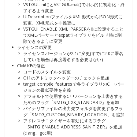
VSTGUI::init()とVSTGUI::exit()で明示的に初期化・終
了するよう変更
UIDescriptionファイルをXML形式からJSON形式に
変更。XML形式を非推奨に
VSTGUI_ENABLE_XML_PARSERを0に設定すること
でXMLパーサーとexpatライブラリをビルド時に削
除できるように変更
ライセンスの変更
ライセンスバージョンが2.1に変更(すでに2.0に署名
している場合は再度署名する必要はない)
CMAKEの修正
コードのスタイルを変更
C11のアトミックヘッダーのチェックを追加
target_compile_featuresで各ライブラリのC++バー
ジョンの最低要件を定義
デフォルトで使用するC++バージョンを上書きする
ためのフラグ「SMTG_CXX_STANDARD」を追加
バイナリファイルの出力先フォルダを変更するフラ
グ「SMTG_CUSTOM_BINARY_LOCATION」を追加
アドレスサニタイザーを有効にするフラグ
「SMTG_ENABLE_ADDRESS_SANITIZER」を追加
(clang、gcc用)