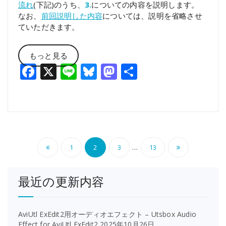
流れ
(下記)のうち、
3.
についての内容を説明します。
なお、
前回説明した内容
については、説明を省略させ
ていただきます。
もっと見る
Facebook
X
Line
Bluesky
Mastodon
共
有
投
…
1
2
3
13
稿
最近の更新内容
の
ペ
AviUtl ExEdit2用オーディオエフェクト – Utsbox Audio
ー
Effect for AviUtl ExEdit2
2025年10月26日