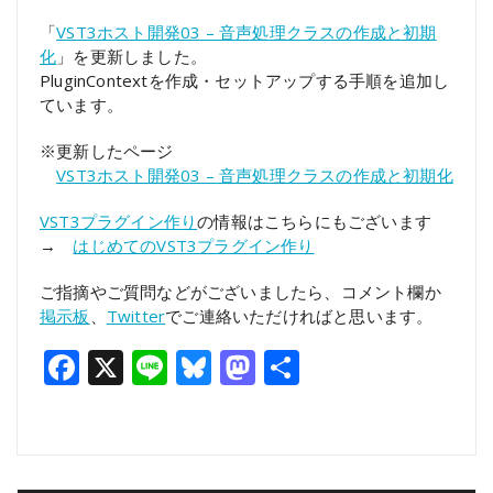
有
「
VST3ホスト開発03 – 音声処理クラスの作成と初期
化
」を更新しました。
PluginContextを作成・セットアップする手順を追加し
ています。
※更新したページ
VST3ホスト開発03 – 音声処理クラスの作成と初期化
VST3プラグイン作り
の情報はこちらにもございます
→
はじめてのVST3プラグイン作り
ご指摘やご質問などがございましたら、コメント欄か
掲示板
、
Twitter
でご連絡いただければと思います。
Facebook
X
Line
Bluesky
Mastodon
共
有