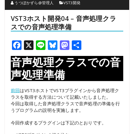
うつぼかずら@管理人
VST3開発
VST3ホスト開発04 – 音声処理クラ
スでの音声処理準備
Facebook
X
Line
Bluesky
Mastodon
共
有
音声処理クラスでの音
声処理準備
前回
はVST3ホストでVST3プラグインから音声処理ク
ラスを取得する方法について記載いたしました。
今回は取得した音声処理クラスで音声処理の準備を行
うプログラムの説明を実施します。
今回作成するプラグインは下記のとおりです。