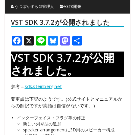
うつぼかずら@管理人
VST3開発
VST SDK 3.7.2が公開されました
Facebook
X
Line
Bluesky
Mastodon
共
有
VST SDK 3.7.2が公開
されました。
参考→
sdk.steinberg.net
変更点は下記のようです。(公式サイトとマニュアルか
らの翻訳ですが英語は自信がないです。)
インターフェイス・フラグ等の修正
新しい列挙型の追加
speaker arrangementに3D用のスピーカー構成