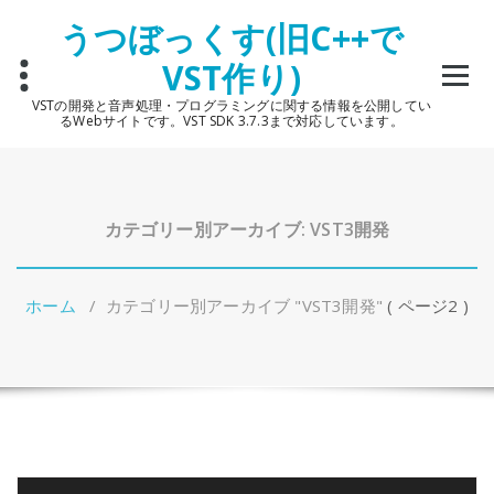
コ
うつぼっくす(旧C++で
ン
テ
VST作り)
ン
ツ
VSTの開発と音声処理・プログラミングに関する情報を公開してい
へ
るWebサイトです。VST SDK 3.7.3まで対応しています。
ス
キ
ッ
プ
カテゴリー別アーカイブ: VST3開発
ホーム
/
カテゴリー別アーカイブ "VST3開発"
( ページ2 )