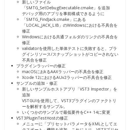
新しいファイル
「SMTG_SetDebugExecutable.cmake」を追加
デバッグ用のアプリを事前構成できるように
「SMTG_FindJack.cmake」にある
「LOCAL_JACK_LIB」のWindowsにおける不具合を
修正
Windowsにおける共通フォルダのリンクの不具合を
修正
validatorを使用した単体テストに失敗すると、プラ
グインリソース/スナップショットがコピーされない
不具合を修正
プラグインラッパーの修正
macOSにおkるAAXラッパーの不具合を修正
Xcode 12におけるAUv2ラッパーの不具合を修正
サンプルの追加・修正
新しいサンプルホストアプリ「VST3 Inspector」を
追加
VSTGUIを使用して、VST3プラグインのファクトリ
ーを解析するサンプル。
いくつかのサンプルで最低要件をC++ 14に変更
VST3PluginTestHostの修正
メニューに「プリセットパラメータをXMLとしてエ
クスポート」機能を追加。これにより、VST3プリセ