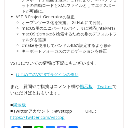
ットの自動ロードとXMLファイルとしてエクスポー
トが可能に。
VST 3 Project Generatorの修正
オープンソース化を実施。 GitHubにて公開。
macOS用のユニバーサルバイナリに対応(Intel/M1)
macOSでcmakeを検索するための別のデフォルトフ
ォルダを追加
cmakeを使用してバンドルIDの設定するよう修正
キーボードフォーカスのナビゲーションを修正
VST3についての情報は下記にもございます。
はじめてのVST3プラグインの作り
また、質問やご指摘はコメント欄や
掲示板
、
Twitter
で
いただけばとおもいます。
■
掲示板
■Twitterアカウント：@vstcpp URL：
https://twitter.com/vstcpp