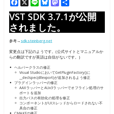
Facebook
X
Line
Bluesky
Mastodon
共
有
VST SDK 3.7.1が公開
されました。
参考→
sdk.steinberg.net
変更点は下記のようです。(公式サイトとマニュアルか
らの翻訳ですが英語は自信がないです。)
ヘルパークラスの修正
Visual StudioにおいてGetPluginFactory()に
__declspec(dllexport)が追加されるよう修正
プラグインラッパーの修正
AAXラッパーとAUv3ラッパーでオフライン処理のサ
ポートを追加
出力バスの有効化の処理を修正
コンポーネントがUIスレッドからロードされない不
具合の修正
CMAKEの修正