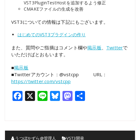
VST3PluginTestHostを追加するよう修正
CMAKEファイルの生成を改善
VST3についての情報は下記にもございます。
はじめてのVST3プラグインの作り
また、質問やご指摘はコメント欄や
掲示板
、
Twitter
で
いただけばとおもいます。
■
掲示板
■Twitterアカウント：@vstcpp URL：
https://twitter.com/vstcpp
Facebook
X
Line
Bluesky
Mastodon
共
有
うつぼかずら@管理人
VST3開発