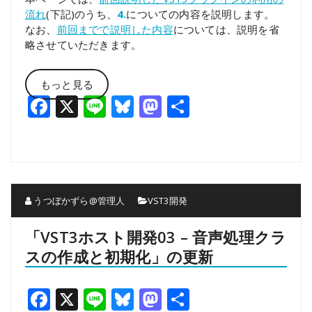
流れ
(下記)のうち、
4.
についての内容を説明します。
なお、
前回までで説明した内容
については、説明を省
略させていただきます。
もっと見る
Facebook
X
Line
Bluesky
Mastodon
共
有
うつぼかずら@管理人
VST3開発
「VST3ホスト開発03 – 音声処理クラ
スの作成と初期化」の更新
Facebook
X
Line
Bluesky
Mastodon
共