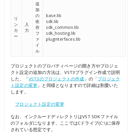
追
加
の
base.lib
リ
依
sdk.lib
ン
入
存
sdk_common.lib
カ
力
フ
sdk_hosting.lib
ー
ァ
pluginterfaces.lib
イ
ル
プロジェクトのプロパティページの開き方やプロジェ
クト設定の追加の方法は、VST3プラグイン作成で説明
した、「
VST3のプロジェクトの作成
」の「
プロジェク
ト設定の変更
」と同様となりますので詳細は割愛いた
します。
プロジェクト設定の変更
なお、インクルードディレクトリはVST SDKファイル
のフォルダになります。ここではCドライブ(C:\)に保存
されている想定です。