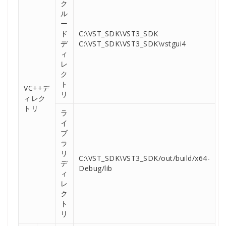
ク
ル
ー
ド
C:\VST_SDK\VST3_SDK
デ
C:\VST_SDK\VST3_SDK\vstgui4
ィ
レ
ク
ト
VC++デ
リ
ィレク
トリ
ラ
イ
ブ
ラ
リ
C:\VST_SDK\VST3_SDK/out/build/x64-
デ
Debug/lib
ィ
レ
ク
ト
リ