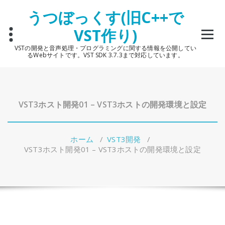
コ
うつぼっくす(旧C++で
ン
テ
VST作り)
ン
ツ
VSTの開発と音声処理・プログラミングに関する情報を公開してい
へ
るWebサイトです。VST SDK 3.7.3まで対応しています。
ス
キ
ッ
プ
VST3ホスト開発01 – VST3ホストの開発環境と設定
ホーム
/
VST3開発
/
VST3ホスト開発01 – VST3ホストの開発環境と設定