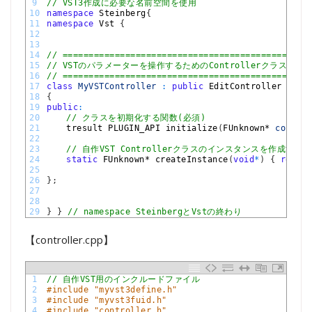
9
// VST3作成に必要な名前空間を使用
10
namespace
Steinberg
{
11
namespace
Vst
{
12
13
14
// ===============================================
15
// VSTのパラメーターを操作するためのControllerクラス
16
// ===============================================
17
class
MyVSTController
:
public
EditController
18
{
19
public
:
20
// クラスを初期化する関数(必須)
21
tresult 
PLUGIN_API 
initialize
(
FUnknown*
context
22
23
// 自作VST Controllerクラスのインスタンスを作成する
24
static
FUnknown*
createInstance
(
void
*
)
{
return
25
26
}
;
27
28
29
}
}
// namespace SteinbergとVstの終わり
【controller.cpp】
1
// 自作VST用のインクルードファイル
2
#include "myvst3define.h"
3
#include "myvst3fuid.h"
4
#include "controller.h"