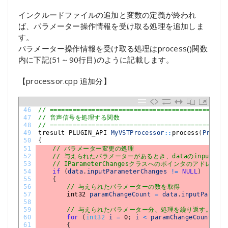
インクルードファイルの追加と変数の定義が終われ
ば、パラメーター操作情報を受け取る処理を追加しま
す。
パラメーター操作情報を受け取る処理はprocess()関数
内に下記(51～90行目)のように記載します。
【processor.cpp 追加分】
46
// ==============================================
47
// 音声信号を処理する関数
48
// ==============================================
49
tresult 
PLUGIN_API 
MyVSTProcessor
::
process
(
Proces
50
{
51
// パラメーター変更の処理
52
// 与えられたパラメーターがあるとき、dataのinputParame
53
// IParameterChangesクラスへのポインタのアドレスが
54
if
(
data
.
inputParameterChanges
!=
NULL
)
55
{
56
// 与えられたパラメーターの数を取得
57
int32 
paramChangeCount
=
data
.
inputParamet
58
59
// 与えられたパラメーター分、処理を繰り返す。
60
for
(
int32
i
=
0
;
i
<
paramChangeCount
;
i
+
61
{