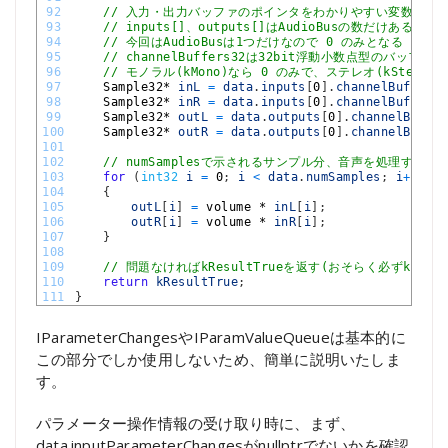
92
// 入力・出力バッファのポインタをわかりやすい変数に格
93
// inputs[]、outputs[]はAudioBusの数だけある(add
94
// 今回はAudioBusは1つだけなので 0 のみとなる
95
// channelBuffers32は32bit浮動小数点型のバッ
96
// モノラル(kMono)なら 0 のみで、ステレオ(kStereo)な
97
Sample32*
inL
=
data
.
inputs
[
0
]
.
channelBuffers3
98
Sample32*
inR
=
data
.
inputs
[
0
]
.
channelBuffers3
99
Sample32*
outL
=
data
.
outputs
[
0
]
.
channelBuffer
100
Sample32*
outR
=
data
.
outputs
[
0
]
.
channelBuffer
101
102
// numSamplesで示されるサンプル分、音声を処理する
103
for
(
int32
i
=
0
;
i
<
data
.
numSamples
;
i
++
)
104
{
105
outL
[
i
]
=
volume *
inL
[
i
]
;
106
outR
[
i
]
=
volume *
inR
[
i
]
;
107
}
108
109
// 問題なければkResultTrueを返す(おそらく必ずkResul
110
return
kResultTrue
;
111
}
IParameterChangesやIParamValueQueueは基本的に
この部分でしか使用しないため、簡単に説明いたしま
す。
パラメーター操作情報の受け取り時に、まず、
data.inputParameterChangesがnullptrでないかを確認