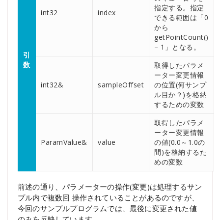
指定する。指定
int32
index
できる範囲は「0
から
getPointCount()
– 1」となる。
引
数
取得したパラメ
ーター変更情報
int32&
sampleOffset
の位置(何サンプ
ル目か？)を格納
するための変数
取得したパラメ
ーター変更情報
ParamValue&
value
の値(0.0～1.0の
間)を格納するた
めの変数
前述の通り、パラメーターの操作(変更)は処理するサン
プル内で複数回 操作されていることがあるのですが、
今回のサンプルプログラムでは、最後に変更された値
のみを反映しています。