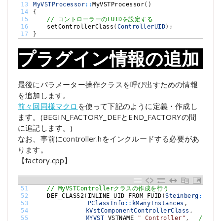
13
MyVSTProcessor
::
MyVSTProcessor
(
)
14
{
15
// コントローラーのFUIDを設定する
16
setControllerClass
(
ControllerUID
)
;
17
}
プラグイン情報の追加
最後にパラメーター操作クラスを呼び出すための情報
を追加します。
前々回同様マクロ
を使って下記のように定義・作成し
ます。(BEGIN_FACTORY_DEFとEND_FACTORYの間
に追記します。)
なお、事前にcontroller.hをインクルードする必要があ
ります。
【factory.cpp】
51
// MyVSTControllerクラスの作成を行う
52
DEF_CLASS2
(
INLINE_UID_FROM_FUID
(
Steinberg
::
Vst
:
53
PClassInfo
::
kManyInstances
,
54
kVstComponentControllerClass
,
55
MYVST
_
VSTNAME
" Controller"
,
// 自