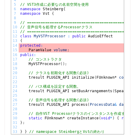
4
5
// VST3作成に必要なの名前空間を使用
6
namespace
Steinberg
{
7
namespace
Vst
{
8
9
// ===============================================
10
// 音声信号を処理するProcessorクラス
11
// ===============================================
12
class
MyVSTProcessor
:
public
AudioEffect
13
{
14
protected
:
15
ParamValue 
volume
;
16
public
:
17
// コンストラクタ
18
MyVSTProcessor
(
)
;
19
20
// クラスを初期化する関数(必須)
21
tresult 
PLUGIN_API 
initialize
(
FUnknown*
context
22
23
// バス構成を設定する関数。
24
tresult 
PLUGIN_API 
setBusArrangements
(
SpeakerAr
25
26
// 音声信号を処理する関数(必須)
27
tresult 
PLUGIN_API 
process
(
ProcessData
&
data
)
;
28
29
// 自作VST Processorクラスのインスタンスを作成するた
30
static
FUnknown*
createInstance
(
void
*
)
{
return
31
}
;
32
33
}
}
// namespace SteinbergとVstの終わり