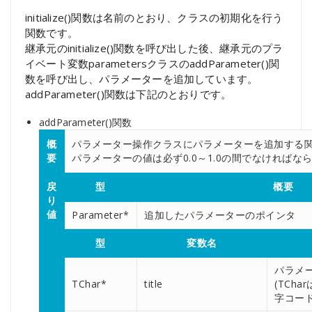
initialize()関数は名前のとおり、クラスの初期化を行う
関数です。
継承元のinitialize()関数を呼び出した後、継承元のプラ
イベート変数parametersクラスのaddParameter()関
数を呼び出し、パラメーターを追加しています。
addParameter()関数は下記のとおりです。
addParameter()関数
概
パラメーター操作クラスにパラメーターを追加する
要
パラメーターの値は必ず0.0～1.0の間でなければな
戻
型
概要
り
値
Parameter*
追加したパラメーターのポインタ
型
変数名
パラメ
TChar*
title
(TCha
字コード