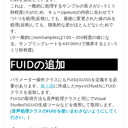
これは、一般的に処理するサンプルの長さが2～5ミリ
秒程度(※)のため、キュー(queue)の内容に合わせて1
つ1つを処理(反映)しても、最後に変更された値のみを
処理(反映)しても、聴覚的な差がほとんどないためで
す。
(※一般的にnumSamplesは100～200程度の値にな
る。サンプリングレートを44100Hzで換算すると2～5
ミリ秒程度)
FUIDの追加
パラメーター操作クラスにもFUID(GUID)を定義する必
要があります。
前々回
に作成したmyvst3fuid.hにFUID
クラスを追加します。
FUIDの取得方法も音声処理クラスと同じでVisual
StudioのGUID生成ツールなどを使用して取得します。
(
音声処理クラスのFUIDを使いまわさないようにしてく
ださい。
)