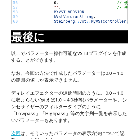
56
0
,
// 使わな
57
""
,
// 使わな
58
MYVST_VERSION
,
59
kVstVersionString
,
60
Steinberg
::
Vst
::
MyVSTController
::
cre
最後に
以上でパラメーター操作可能なVST3プラグインを作成
することができます。
なお、今回の方法で作成したパラメーターは0.0～1.0
の範囲の値しか表示できません。
ディレイエフェクターの遅延時間のように、0.0～1.0
に収まらない(例えば1.0～4.0秒等)パラメーターや、シ
ンセサイザーのフィルタータイプのように
「Lowpass」「Highpass」等の文字列一覧を表示した
いパラメーターもあります。
次回
は、そういったパラメータの表示方法について記