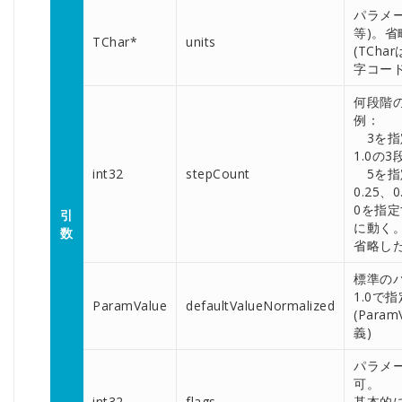
パラメー
等)。省
TChar*
units
(TCha
字コード
何段階
例：
3を指定
1.0の3
int32
stepCount
5を指定
0.25、
0を指定
引
に動く
数
省略した
標準のパ
1.0で
ParamValue
defaultValueNormalized
(Para
義)
パラメ
可。
int32
flags
基本的