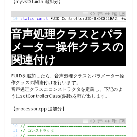
【myvst3fuid.h 追加分】
10
static
const
FUID 
ControllerUID
(
0xDC821BA2
,
0x3DCA
音声処理クラスとパラ
メーター操作クラスの
関連付け
FUIDを追加したら、音声処理クラスとパラメーター操
作クラスの関連付けを行います。
音声処理クラスにコンストラクタを定義し、下記のよ
うにsetControllerClass()関数を呼び出します。
【processor.cpp 追加分】
10
// ===============================================
11
// コンストラクタ
12
// ===============================================