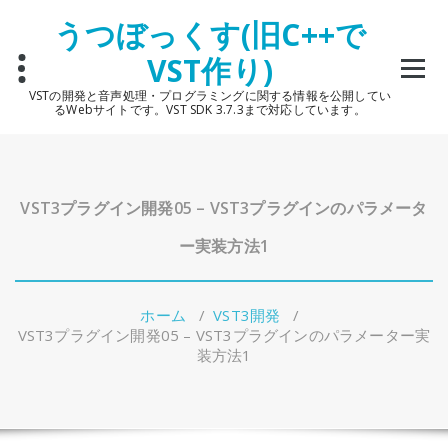
コ
うつぼっくす(旧C++で
ン
テ
VST作り)
ン
ツ
VSTの開発と音声処理・プログラミングに関する情報を公開してい
へ
るWebサイトです。VST SDK 3.7.3まで対応しています。
ス
キ
ッ
プ
VST3プラグイン開発05 – VST3プラグインのパラメータ
ー実装方法1
ホーム
/
VST3開発
/
VST3プラグイン開発05 – VST3プラグインのパラメーター実
装方法1