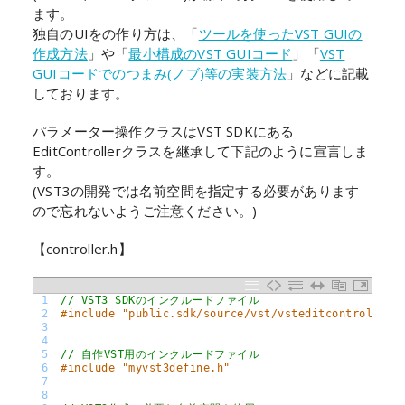
ます。
独自のUIをの作り方は、「
ツールを使ったVST GUIの
作成方法
」や「
最小構成のVST GUIコード
」「
VST
GUIコードでのつまみ(ノブ)等の実装方法
」などに記載
しております。
パラメーター操作クラスはVST SDKにある
EditControllerクラスを継承して下記のように宣言しま
す。
(VST3の開発では名前空間を指定する必要があります
ので忘れないようご注意ください。)
【controller.h】
1
// VST3 SDKのインクルードファイル
2
#include "public.sdk/source/vst/vsteditcontroller.
3
4
5
// 自作VST用のインクルードファイル
6
#include "myvst3define.h"
7
8