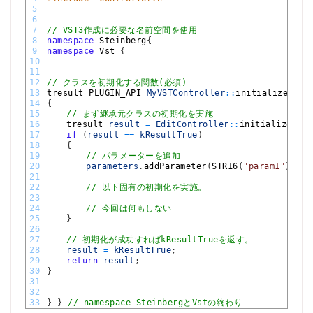
5
6
7
// VST3作成に必要な名前空間を使用
8
namespace
Steinberg
{
9
namespace
Vst
{
10
11
12
// クラスを初期化する関数(必須)
13
tresult 
PLUGIN_API 
MyVSTController
::
initialize
(
FUn
14
{
15
// まず継承元クラスの初期化を実施
16
tresult 
result
=
EditController
::
initialize
(
con
17
if
(
result
==
kResultTrue
)
18
{
19
// パラメーターを追加
20
parameters
.
addParameter
(
STR16
(
"param1"
)
,
ST
21
22
// 以下固有の初期化を実施。
23
24
// 今回は何もしない
25
}
26
27
// 初期化が成功すればkResultTrueを返す。
28
result
=
kResultTrue
;
29
return
result
;
30
}
31
32
33
}
}
// namespace SteinbergとVstの終わり