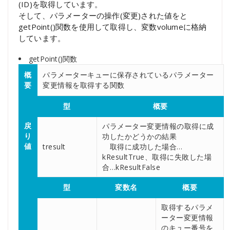
(ID)を取得しています。
そして、パラメーターの操作(変更)された値をと
getPoint()関数を使用して取得し、変数volumeに格納
しています。
getPoint()関数
概
パラメーターキューに保存されているパラメーター
要
変更情報を取得する関数
型
概要
戻
パラメーター変更情報の取得に成
り
功したかどうかの結果
値
tresult
取得に成功した場合…
kResultTrue、取得に失敗した場
合…kResultFalse
型
変数名
概要
取得するパラメ
ーター変更情報
のキュー番号を