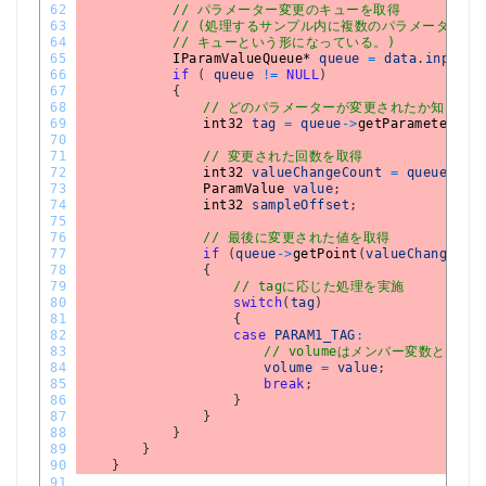
62
// パラメーター変更のキューを取得
63
// (処理するサンプル内に複数のパラメーター変
64
// キューという形になっている。)
65
IParamValueQueue*
queue
=
data
.
inputPa
66
if
(
queue
!=
NULL
)
67
{
68
// どのパラメーターが変更されたか知るため
69
int32 
tag
=
queue
->
getParameterId
(
70
71
// 変更された回数を取得
72
int32 
valueChangeCount
=
queue
->
ge
73
ParamValue 
value
;
74
int32 
sampleOffset
;
75
76
// 最後に変更された値を取得
77
if
(
queue
->
getPoint
(
valueChangeCou
78
{
79
// tagに応じた処理を実施
80
switch
(
tag
)
81
{
82
case
PARAM1_TAG
:
83
// volumeはメンバー変数とし
84
volume
=
value
;
85
break
;
86
}
87
}
88
}
89
}
90
}
91