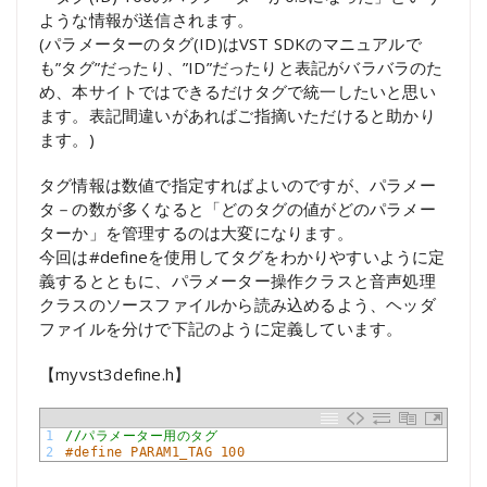
ような情報が送信されます。
(パラメーターのタグ(ID)はVST SDKのマニュアルで
も”タグ”だったり、”ID”だったりと表記がバラバラのた
め、本サイトではできるだけタグで統一したいと思い
ます。表記間違いがあればご指摘いただけると助かり
ます。)
タグ情報は数値で指定すればよいのですが、パラメー
タ－の数が多くなると「どのタグの値がどのパラメー
ターか」を管理するのは大変になります。
今回は#defineを使用してタグをわかりやすいように定
義するとともに、パラメーター操作クラスと音声処理
クラスのソースファイルから読み込めるよう、ヘッダ
ファイルを分けで下記のように定義しています。
【myvst3define.h】
1
//パラメーター用のタグ
2
#define PARAM1_TAG 100