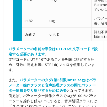
Parame
でいい
パラメー
int32
tag
要。省略
詳細不
UnitID
unitID
kRoot
パラメーターの名前や単位はUTF-16の文字コードで設
定する必要があります
。
文字コードがUTF-16であることを明確に指定するた
め、引数に与える際にSTR16()マクロを使用していま
す。
また、
パラメーターのタグ(第6引数int32 tag)はパラ
メーター操作クラスと音声処理クラスの間でパラメー
ター情報をやり取りするために必要
となってきます。
例えば、パラメーター操作クラスでtagが100のパラメ
ーターを操作し値を0.5にすると、音声処理クラスには
「タグ(ID) 100のパラメーターが0.5になった」という