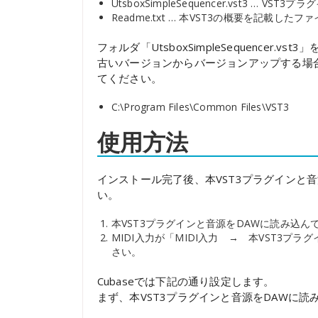
UtsboxSimpleSequencer.vst3 … 
Readme.txt … 本VST3の概要を記載した
フォルダ「UtsboxSimpleSequencer
古いバージョンからバージョンアップする場
てください。
C:\Program Files\Common Files\VST3
使用方法
インストール完了後、本VST3プラグインと音
い。
本VST3プラグインと音源をDAWに読み込ん
MIDI入力が「MIDI入力 → 本VST3プ
さい。
Cubaseでは下記の通り設定します。
まず、本VST3プラグインと音源をDAWに読