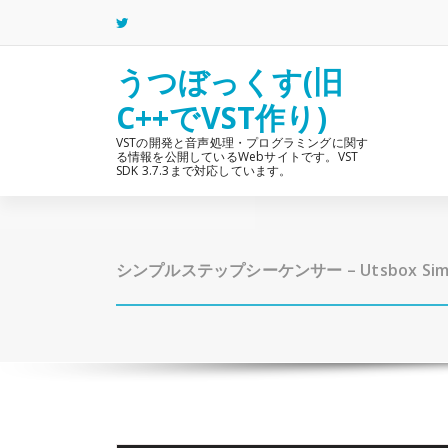
コ
ン
テ
ン
うつぼっくす(旧
ツ
C++でVST作り)
へ
ス
VSTの開発と音声処理・プログラミングに関す
キ
る情報を公開しているWebサイトです。VST
ッ
SDK 3.7.3まで対応しています。
プ
シンプルステップシーケンサー – Utsbox Simpl