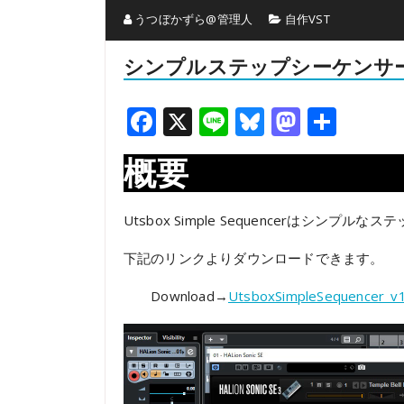
うつぼかずら@管理人
自作VST
シンプルステップシーケンサー – Ut
Facebook
X
Line
Bluesky
Mastod
共
有
概要
Utsbox Simple Sequencerはシンプ
下記のリンクよりダウンロードできます。
Download→
UtsboxSimpleSequencer_v1
動
画
プ
レ
ー