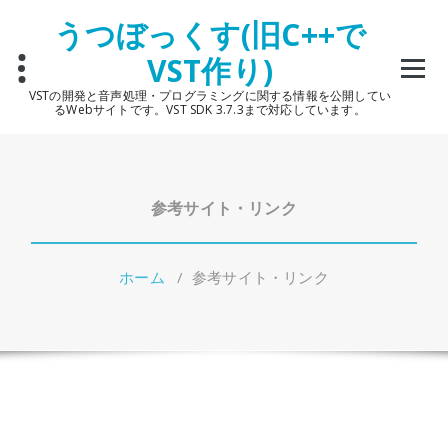
コ
うつぼっくす(旧C++で
ン
テ
VST作り)
ン
ツ
VSTの開発と音声処理・プログラミングに関する情報を公開してい
へ
るWebサイトです。VST SDK 3.7.3まで対応しています。
ス
キ
ッ
プ
参考サイト・リンク
ホーム
/
参考サイト・リンク