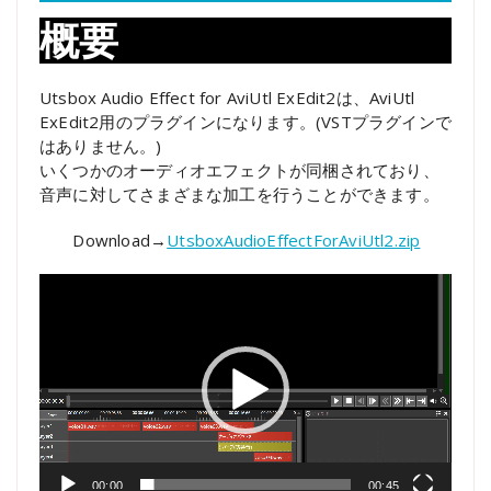
概要
Utsbox Audio Effect for AviUtl ExEdit2は、AviUtl
ExEdit2用のプラグインになります。(VSTプラグインで
はありません。)
いくつかのオーディオエフェクトが同梱されており、
音声に対してさまざまな加工を行うことができます。
Download→
UtsboxAudioEffectForAviUtl2.zip
動
画
プ
レ
ー
ヤ
ー
00:00
00:45