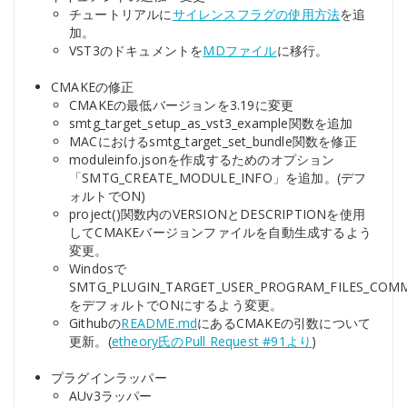
チュートリアルに
サイレンスフラグの使用方法
を追
加。
VST3のドキュメントを
MDファイル
に移行。
CMAKEの修正
CMAKEの最低バージョンを3.19に変更
smtg_target_setup_as_vst3_example関数を追加
MACにおけるsmtg_target_set_bundle関数を修正
moduleinfo.jsonを作成するためのオプション
「SMTG_CREATE_MODULE_INFO」を追加。(デフ
ォルトでON)
project()関数内のVERSIONとDESCRIPTIONを使用
してCMAKEバージョンファイルを自動生成するよう
変更。
Windosで
SMTG_PLUGIN_TARGET_USER_PROGRAM_FILES_CO
をデフォルトでONにするよう変更。
Githubの
README.md
にあるCMAKEの引数について
更新。(
etheory氏のPull Request #91より
)
プラグインラッパー
AUv3ラッパー