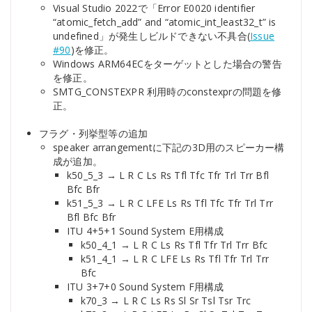
Visual Studio 2022で「Error E0020 identifier
“atomic_fetch_add” and “atomic_int_least32_t” is
undefined」が発生しビルドできない不具合(
Issue
#90
)を修正。
Windows ARM64ECをターゲットとした場合の警告
を修正。
SMTG_CONSTEXPR 利用時のconstexprの問題を修
正。
フラグ・列挙型等の追加
speaker arrangementに下記の3D用のスピーカー構
成が追加。
k50_5_3 → L R C Ls Rs Tfl Tfc Tfr Trl Trr Bfl
Bfc Bfr
k51_5_3 → L R C LFE Ls Rs Tfl Tfc Tfr Trl Trr
Bfl Bfc Bfr
ITU 4+5+1 Sound System E用構成
k50_4_1 → L R C Ls Rs Tfl Tfr Trl Trr Bfc
k51_4_1 → L R C LFE Ls Rs Tfl Tfr Trl Trr
Bfc
ITU 3+7+0 Sound System F用構成
k70_3 → L R C Ls Rs Sl Sr Tsl Tsr Trc