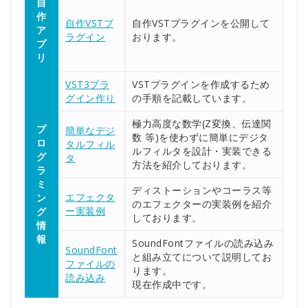
自
作
自作VSTプ
自作VSTプラグインを公開して
ア
ラグイン
おります。
プ
リ
VST3プラ
VSTプラグインを作成するため
グイン作り
の手順を記載しています。
極力高度な数学(Z変換、伝達関
プ
簡単なデジ
数 等)を使わずに簡単にデジタ
ロ
タルフィル
ルフィルタを設計・実装できる
グ
タ
方法を紹介しております。
ラ
ミ
ディストーションやコーラス等
エフェクタ
ン
のエフェクターの実装例を紹介
ー実装例
グ
しております。
情
報
SoundFontファイルの読み込み
SoundFont
と組み立てについて説明してお
ファイルの
ります。
読み込み
現在作成中です。