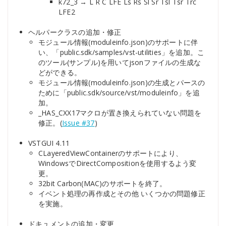
k72_3 → L R C LFE Ls Rs Sl Sr Tsl Tsr Trc
LFE2
ヘルパークラスの追加・修正
モジュール情報(moduleinfo.json)のサポートに伴
い、「public.sdk/samples/vst-utilities」を追加。こ
のツール(サンプル)を用いてjsonファイルの生成な
どができる。
モジュール情報(moduleinfo.json)の生成とパースの
ために「public.sdk/source/vst/moduleinfo」を追
加。
_HAS_CXX17マクロが置き換えられていない問題を
修正。(
Issue #37
)
VSTGUI 4.11
CLayeredViewContainerのサポートにより、
WindowsでDirectCompositionを使用するよう変
更。
32bit Carbon(MAC)のサポートを終了。
イベント処理の再作成とその他 いくつかの問題修正
を実施。
ドキュメントの追加・変更