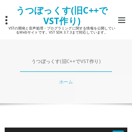
コ
うつぼっくす(旧C++で
ン
テ
VST作り)
ン
ツ
VSTの開発と音声処理・プログラミングに関する情報を公開してい
へ
るWebサイトです。VST SDK 3.7.3まで対応しています。
ス
キ
ッ
プ
うつぼっくす(旧C++でVST作り)
ホーム