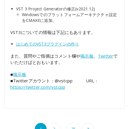
VST 3 Project Generatorの修正(v2021.12)
Windowsでのプラットフォームアーキテクチャ設定
をCMAKEに追加。
VST3についての情報は下記にもあります。
はじめてのVST3プラグインの作り
また、質問やご指摘はコメント欄や
掲示板
、
Twitter
で
いただけばとおもいます。
■
掲示板
■Twitterアカウント：@vstcpp URL：
https://twitter.com/vstcpp
投
…
1
2
25