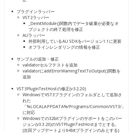
プラグインラッパー
VST2ラッパー
_DeinitModule()関数内でデータ破棄が必要なオ
ブジェクトの終了処理を修正
AUラッパー
外部利用しているAU SDKをバージョン1.1に更新
オフラインレンダリングの情報を修正
サンプルの追加・修正
validatorセルフテストを追加
validatorにaddErrorWarningTextToOutput()関数を
追加
VST3PluginTestHostの修正(v3.2.20)
WindowsでVST3プラグインのフォルダとして追加さ
れた
「%LOCALAPPDATA%/Programs/Common/VST3/」
に対応
Windowsでの32bitプラグインのサポートをこのバー
ジョン(v3.3.20)のVSTPluginTestHostまでとする。
(次回アップデートより64bitプラグインのみとする)