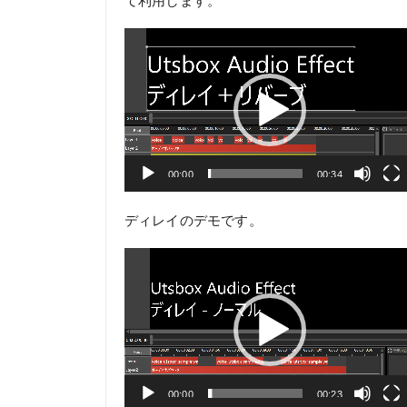
動
画
プ
レ
ー
ヤ
ー
00:00
00:34
ディレイのデモです。
動
画
プ
レ
ー
ヤ
ー
00:00
00:23