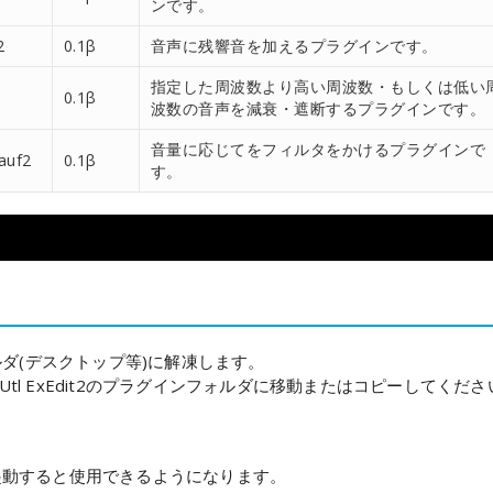
ンです。
2
0.1β
音声に残響音を加えるプラグインです。
指定した周波数より高い周波数・もしくは低い
0.1β
波数の音声を減衰・遮断するプラグインです。
音量に応じてをフィルタをかけるプラグインで
auf2
0.1β
す。
ルダ(デスクトップ等)に解凍します。
Utl ExEdit2のプラグインフォルダに移動またはコピーしてくださ
it2を起動すると使用できるようになります。