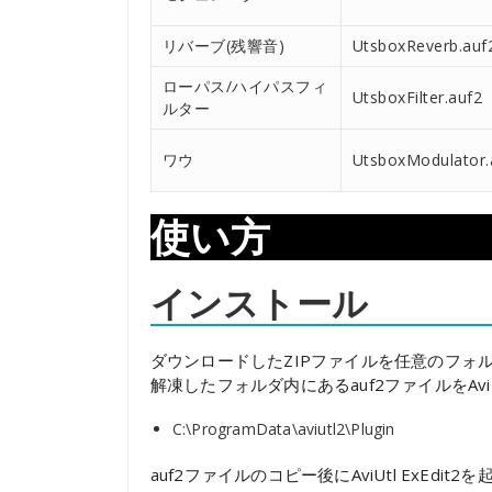
リバーブ(残響音)
UtsboxReverb.auf
ローパス/ハイパスフィ
UtsboxFilter.auf2
ルター
ワウ
UtsboxModulator.
使い方
インストール
ダウンロードしたZIPファイルを任意のフォ
解凍したフォルダ内にあるauf2ファイルをAvi
C:\ProgramData\aviutl2\Plugin
auf2ファイルのコピー後にAviUtl ExEd