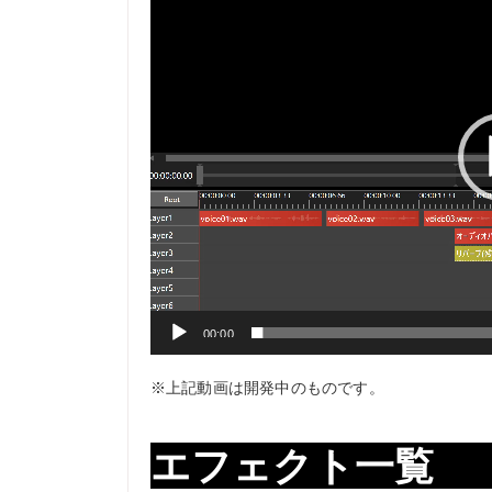
プ
レ
ー
ヤ
ー
00:00
※上記動画は開発中のものです。
エフェクト一覧