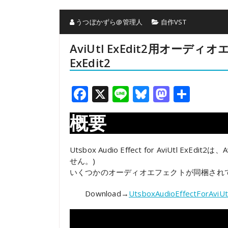
うつぼかずら@管理人
自作VST
AviUtl ExEdit2用オーディオエフェ
ExEdit2
Facebook
X
Line
Bluesky
Mastod
共
有
概要
Utsbox Audio Effect for AviUtl E
せん。)
いくつかのオーディオエフェクトが同梱され
Download→
UtsboxAudioEffectForAviUtl
動
画