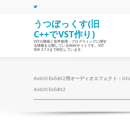
コ
ン
テ
ン
うつぼっくす(旧
ツ
C++でVST作り)
へ
ス
VSTの開発と音声処理・プログラミングに関す
キ
る情報を公開しているWebサイトです。VST
ッ
SDK 3.7.3まで対応しています。
プ
AviUtl ExEdit2用オーディオエフェクト – Utsbox
AviUtl ExEdit2