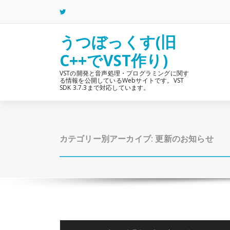
コ
ン
テ
ン
うつぼっくす(旧
ツ
C++でVST作り)
へ
ス
VSTの開発と音声処理・プログラミングに関す
キ
る情報を公開しているWebサイトです。VST
ッ
SDK 3.7.3まで対応しています。
プ
カテゴリー別アーカイブ: 更新のお知らせ