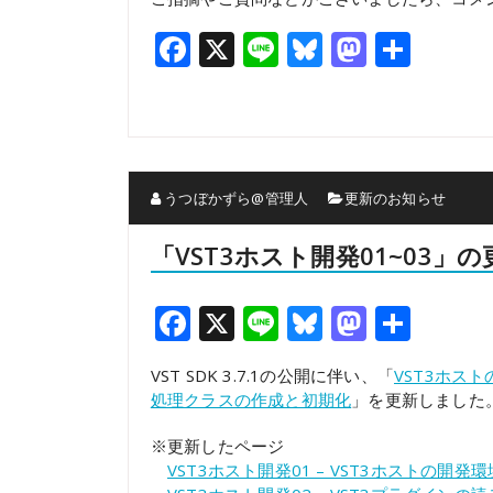
Facebook
X
Line
Bluesky
Mastod
共
有
うつぼかずら@管理人
更新のお知らせ
「VST3ホスト開発01~03」の
Facebook
X
Line
Bluesky
Mastod
共
有
VST SDK 3.7.1の公開に伴い、「
VST3ホス
処理クラスの作成と初期化
」を更新しました
※更新したページ
VST3ホスト開発01 – VST3ホストの開発