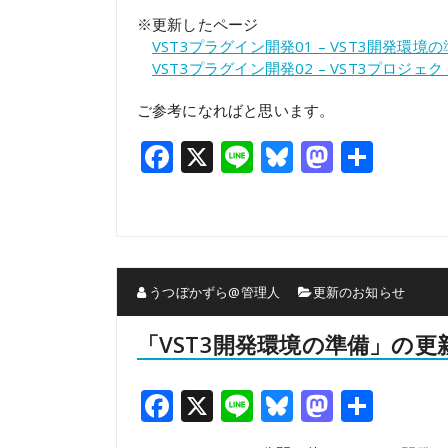
※更新したページ
VST3プラグイン開発01 – VST3開発環境
VST3プラグイン開発02 – VST3プロジェ
ご参考になればと思います。
Facebook
X
Line
Bluesky
Mastod
共
有
うつぼかずら@管理人
更新のお知らせ
「VST3開発環境の準備」の更
Facebook
X
Line
Bluesky
Mastod
共
有