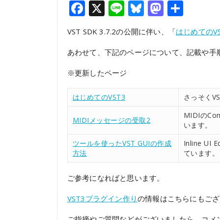
Facebook
X
Line
Bluesky
Mastod
共
有
VST SDK 3.7.2の公開に伴い、「
はじめてのV
あわせて、下記のページについて、記載や手
※更新したページ
はじめてのVST3
さっそくV
MIDIのC
MIDIメッセージの受取2
います。
ツールを使ったVST GUIの作成
Inline 
方法
ています。
ご参考になればと思います。
VST3プラグイン作り
の情報はこちらにもご
ご指摘やご質問などがございましたら、コメ