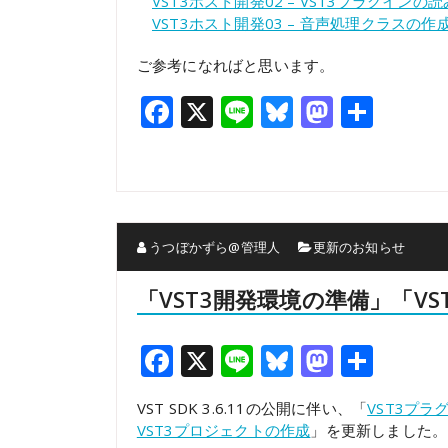
VST3ホスト開発02 – VST3プラグイン
VST3ホスト開発03 – 音声処理クラスの
ご参考になればと思います。
Facebook
X
Line
Bluesky
Mastod
共
有
うつぼかずら@管理人
更新のお知らせ
「VST3開発環境の準備」「V
Facebook
X
Line
Bluesky
Mastod
共
有
VST SDK 3.6.11の公開に伴い、「
VST3プラ
VST3プロジェクトの作成
」を更新しました。