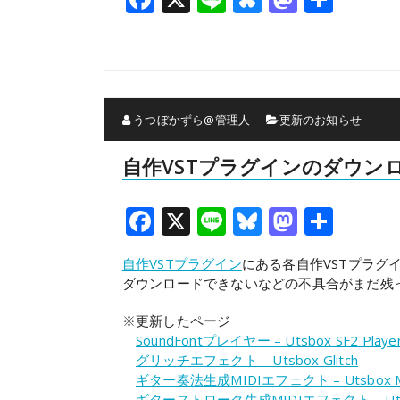
有
うつぼかずら@管理人
更新のお知らせ
自作VSTプラグインのダウン
Facebook
X
Line
Bluesky
Mastod
共
有
自作VSTプラグイン
にある各自作VSTプラグ
ダウンロードできないなどの不具合がまだ残
※更新したページ
SoundFontプレイヤー – Utsbox SF2 Playe
グリッチエフェクト – Utsbox Glitch
ギター奏法生成MIDIエフェクト – Utsbox MI
ギターストローク生成MIDIエフェクト – Utsbo