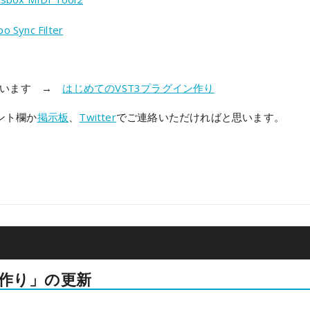
nc Filter
ざいます →
はじめてのVST3プラグイン作り
ント欄か
掲示板
、
Twitter
でご連絡いただければと思います。
on
ン作り」の更新