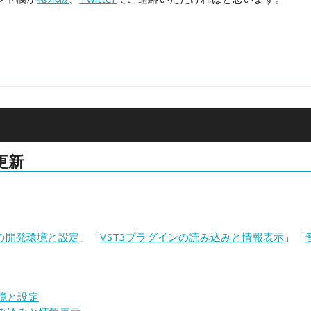
on
更新
on
トの開発環境と設定
」「
VST3プラグインの読み込みと情報表示
」「
。
環境と設定