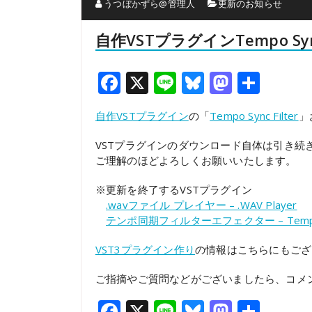
うつぼかずら@管理人
更新のお知らせ
自作VSTプラグインTempo Syn
Facebook
X
Line
Bluesky
Mastod
共
有
自作VSTプラグイン
の「
Tempo Sync Filter
」
VSTプラグインのダウンロード自体は引き
ご理解のほどよろしくお願いいたします。
※更新を終了するVSTプラグイン
.wavファイル プレイヤー – .WAV Player
テンポ同期フィルターエフェクター – Tempo Sy
VST3プラグイン作り
の情報はこちらにもご
ご指摘やご質問などがございましたら、コメ
Facebook
X
Line
Bluesky
Mastod
共