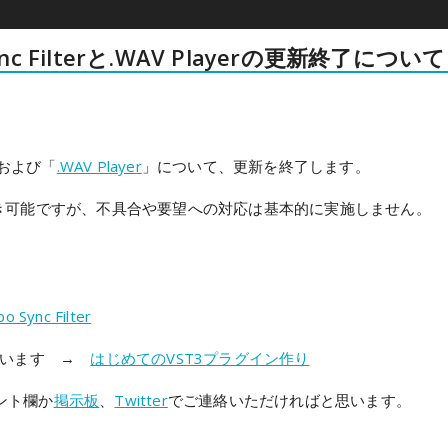
c Filterと.WAV Playerの更新終了について
on
および「
.WAV Player
」について、更新を終了します。
続き可能ですが、不具合や要望への対応は基本的に実施しません。
nc Filter
ざいます →
はじめてのVST3プラグイン作り
ント欄か
掲示板
、
Twitter
でご連絡いただければと思います。
on