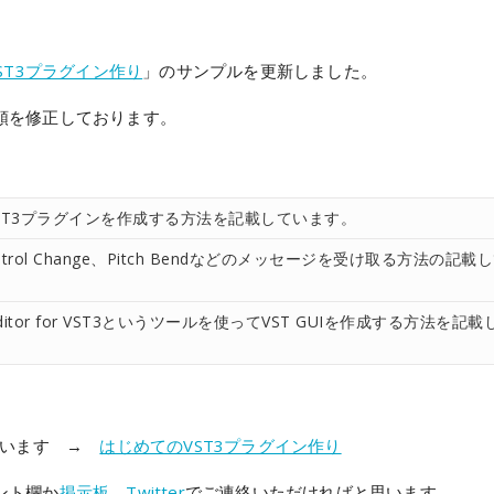
on
ST3プラグイン作り
」のサンプルを更新しました。
順を修正しております。
ST3プラグインを作成する方法を記載しています。
ontrol Change、Pitch Bendなどのメッセージを受け取る方法の記載
UI Editor for VST3というツールを使ってVST GUIを作成する方法を記載
ざいます →
はじめてのVST3プラグイン作り
ント欄か
掲示板
、
Twitter
でご連絡いただければと思います。