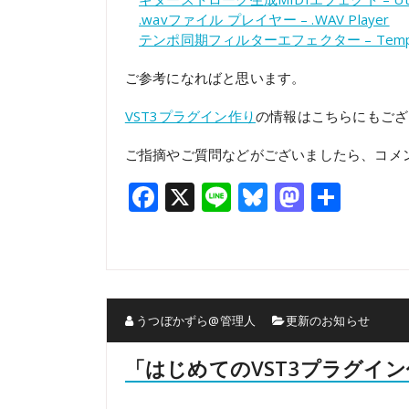
.wavファイル プレイヤー – .WAV Player
テンポ同期フィルターエフェクター – Tempo Sy
ご参考になればと思います。
VST3プラグイン作り
の情報はこちらにもご
ご指摘やご質問などがございましたら、コメ
Facebook
X
Line
Bluesky
Mastod
共
有
うつぼかずら@管理人
更新のお知らせ
「はじめてのVST3プラグイ