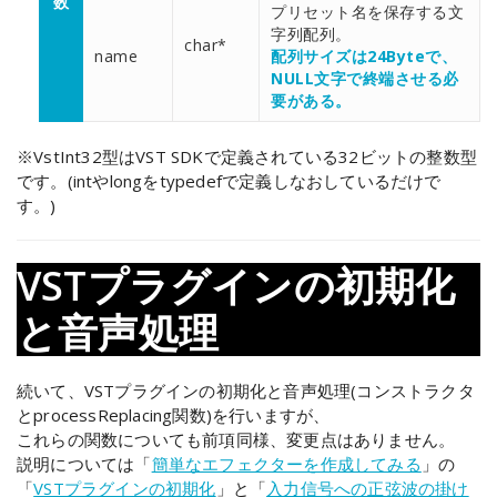
数
プリセット名を保存する文
字列配列。
char*
name
配列サイズは24Byteで、
NULL文字で終端させる必
要がある。
※VstInt32型はVST SDKで定義されている32ビットの整数型
です。(intやlongをtypedefで定義しなおしているだけで
す。)
VSTプラグインの初期化
と音声処理
続いて、VSTプラグインの初期化と音声処理(コンストラクタ
とprocessReplacing関数)を行いますが、
これらの関数についても前項同様、変更点はありません。
説明については「
簡単なエフェクターを作成してみる
」の
「
VSTプラグインの初期化
」と「
入力信号への正弦波の掛け