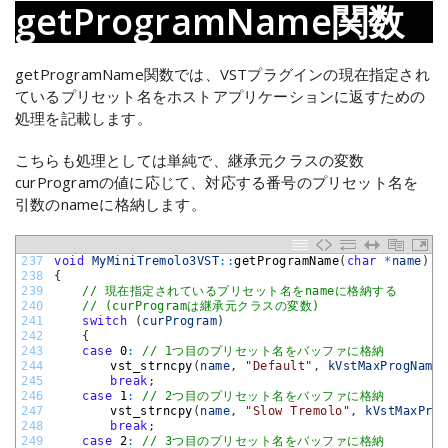
getProgramName関数
getProgramName関数では、VSTプラグインの現在指定され
ているプリセット名をホストアプリケーションに返すための
処理を記載します。
こちらも処理としては単純で、継承元クラスの変数
curProgramの値に応じて、対応する番号のプリセット名を
引数のnameに格納します。
237
void
MyMiniTremolo3VST
::
getProgramName
(
char
*
name
)
238
{
239
// 現在指定されているプリセット名をnameに格納する
240
// (curProgramは継承元クラスの変数)
241
switch
(
curProgram
)
242
{
243
case
0
:
// 1つ目のプリセット名をバッファに格納
244
vst_strncpy
(
name
,
"Default"
,
kVstMaxProgNameL
245
break
;
246
case
1
:
// 2つ目のプリセット名をバッファに格納
247
vst_strncpy
(
name
,
"Slow Tremolo"
,
kVstMaxProg
248
break
;
249
case
2
:
// 3つ目のプリセット名をバッファに格納