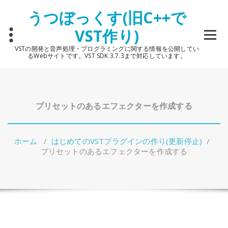
コ
うつぼっくす(旧C++で
ン
テ
VST作り)
ン
ツ
VSTの開発と音声処理・プログラミングに関する情報を公開してい
へ
るWebサイトです。VST SDK 3.7.3まで対応しています。
ス
キ
ッ
プ
プリセットのあるエフェクターを作成する
ホーム
/
はじめてのVSTプラグインの作り(更新停止)
/
プリセットのあるエフェクターを作成する