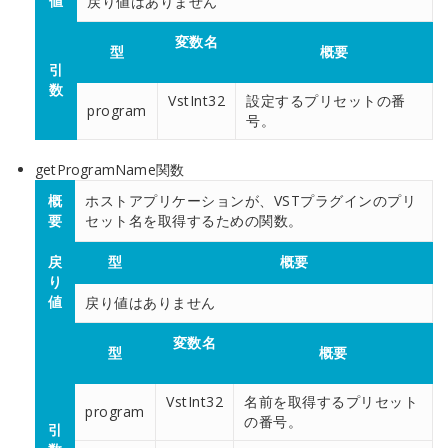
値
戻り値はありません
変数名
型
概要
引
数
VstInt32
設定するプリセットの番
program
号。
getProgramName関数
概
ホストアプリケーションが、VSTプラグインのプリ
要
セット名を取得するための関数。
戻
型
概要
り
値
戻り値はありません
変数名
型
概要
VstInt32
名前を取得するプリセット
program
の番号。
引