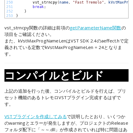
250
vst_strncpy
(
name
,
"Fast Tremolo"
,
kVstMaxProg
251
break
;
252
}
253
}
vst_strncpy関数の詳細は前項の
getParameterName関数
の
項目をご確認ください。
また、kVstMaxProgNameLenはVST SDK 2.4のaeffect.hで定
義されている定数でkVstMaxProgNameLen = 24となりま
す。
コンパイルとビルド
上記の追加を行った後、コンパイルとビルドを行えば、プリ
セット機能のあるトレモロVSTプラグイン完成するはずで
す。
VSTプラグインを作成してみる
で説明したとおり、いくつか
のwarningとエラーが発生しますが、プロジェクトのRelease
フォルダ配下に「～～.dll」が作成されていれば特に問題はあ