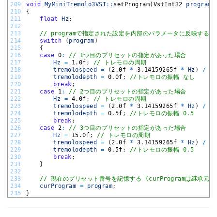
209
void
MyMiniTremolo3VST
::
setProgram
(
VstInt32 
program
)
210
{
211
float
Hz
;
212
213
// programで指定された設定を内部のパラメータに反映する
214
switch
(
program
)
215
{
216
case
0
:
// 1つ目のプリセットの指定があった場合
217
Hz
=
1.0f
;
// トレモロの周期
218
tremolospeed
=
(
2.0f
*
3.14159265f
*
Hz
)
/
44
219
tremolodepth
=
0.0f
;
//トレモロの振幅 なし
220
break
;
221
case
1
:
// 2つ目のプリセットの指定があった場合
222
Hz
=
4.0f
;
// トレモロの周期
223
tremolospeed
=
(
2.0f
*
3.14159265f
*
Hz
)
/
44
224
tremolodepth
=
0.5f
;
//トレモロの振幅 0.5
225
break
;
226
case
2
:
// 3つ目のプリセットの指定があった場合
227
Hz
=
15.0f
;
// トレモロの周期
228
tremolospeed
=
(
2.0f
*
3.14159265f
*
Hz
)
/
44
229
tremolodepth
=
0.5f
;
//トレモロの振幅 0.5
230
break
;
231
}
232
233
// 現在のプリセット番号を記憶する (curProgramは継承元
234
curProgram
=
program
;
235
}