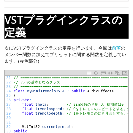
VSTプラグインクラスの
定義
次にVSTプラグインクラスの定義を行います。今回は
前項
の
メンバー関数に加えてプリセットに関する関数を定義してい
ます。(赤色部分)
21
// ==================================================
22
// VSTの基本となるクラス
23
// ==================================================
24
class
MyMiniTremolo3VST
:
public
AudioEffectX
25
{
26
private
:
27
float
theta
;
// sin関数の角度 θ。初期値は0
28
float
tremolospeed
;
// 0をトレモロのスピードとする。角
29
float
tremolodepth
;
// 1をトレモロの効き具合とする。0
30
31
32
VstInt32 
currentpreset
;
33
public
: