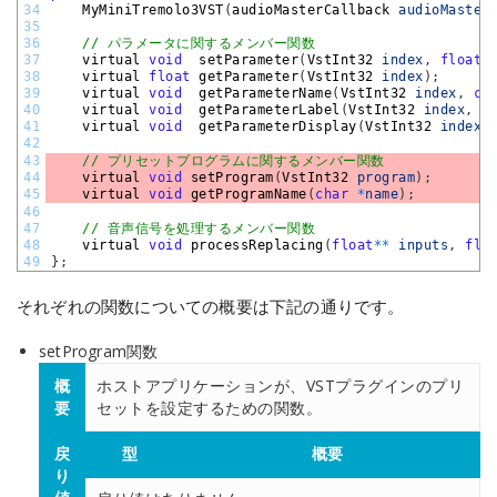
34
MyMiniTremolo3VST
(
audioMasterCallback 
audioMaster
35
36
// パラメータに関するメンバー関数
37
virtual 
void
setParameter
(
VstInt32 
index
,
float
38
virtual 
float
getParameter
(
VstInt32 
index
)
;
39
virtual 
void
getParameterName
(
VstInt32 
index
,
ch
40
virtual 
void
getParameterLabel
(
VstInt32 
index
,
c
41
virtual 
void
getParameterDisplay
(
VstInt32 
index
,
42
43
// プリセットプログラムに関するメンバー関数
44
virtual 
void
setProgram
(
VstInt32 
program
)
;
45
virtual 
void
getProgramName
(
char
*
name
)
;
46
47
// 音声信号を処理するメンバー関数
48
virtual 
void
processReplacing
(
float
*
*
inputs
,
flo
49
}
;
それぞれの関数についての概要は下記の通りです。
setProgram関数
概
ホストアプリケーションが、VSTプラグインのプリ
要
セットを設定するための関数。
戻
型
概要
り