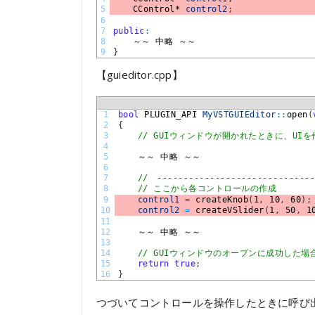
5
CControl*
control2
;
6
7
public
:
8
～～
中略
～～
9
}
【guieditor.cpp】
1
bool
PLUGIN_API 
MyVSTGUIEditor
::
open
(
2
{
3
// GUIウィンドウが開かれたときに、UI
4
5
～～
中略
～～
6
7
//　------------------------------
8
// ここから各コントロールの作成
9
control1
=
createKnob
(
1
,
10
,
60
)
;
10
control2
=
createVSlider
(
1
,
50
,
1
11
12
～～
中略
～～
13
14
// GUIウィンドウのオープンに成功した場合
15
return
true
;
16
}
つづいてコントロールを操作したときに呼び出され