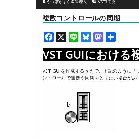
うつぼかずら@管理人
VST3開発
複数コントロールの同期
Facebook
X
Line
Bluesky
Mastod
共
有
VST GUIにお
VST GUIを作成するうえで、下記のように
ントロールで連携や同期をとりたい場合があ