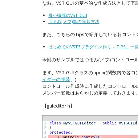
なお、VST GUIの基本的な作成方法とし
最小構成のVST GUI
つまみ(ノブ)等の実装方法
また、こちらのTipsで紹介している各コン
はじめてのVST3プラグイン作り – TIPS、
今回のサンプルではつまみ(ノブ)コントロー
まず、VST GUIクラスのopen()関数内で
イダーの実装
」)
コントロール作成時に作成したコントロール
メンバー変数はあらかじめ定義しておきます
【guieditor.h】
1
class
MyVSTGUIEditor
:
public
VSTGUIEd
2
{
3
protected
:
4
CControl*
control1
;