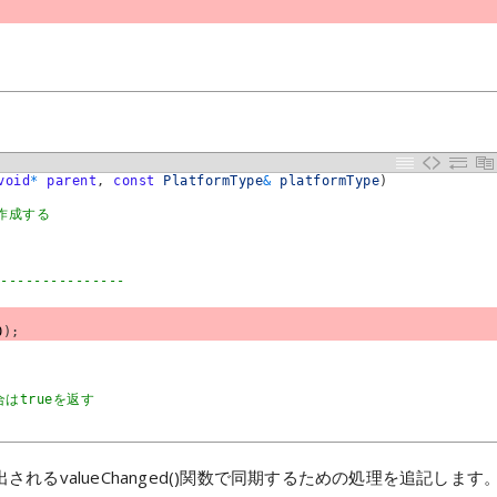
void
*
parent
,
const
PlatformType
&
platformType
)
を作成する
---------------
0
)
;
はtrueを返す
るvalueChanged()関数で同期するための処理を追記します