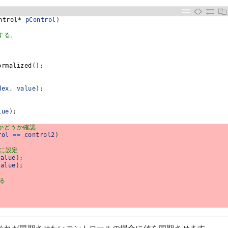
ntrol*
pControl
)
する。
ormalized
(
)
;
dex
,
value
)
;
lue
)
;
かどうか確認
rol
==
control2
)
じに設定
value
)
;
value
)
;
る