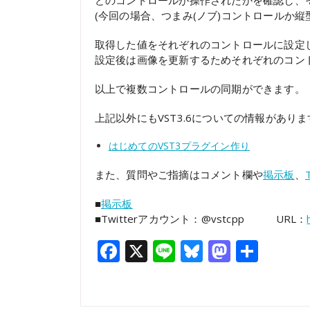
どのコントロールが操作されたかを確認し、
(今回の場合、つまみ(ノブ)コントロールか縦
取得した値をそれぞれのコントロールに設定
設定後は画像を更新するためそれぞれのコントロー
以上で複数コントロールの同期ができます。
上記以外にもVST3.6についての情報があり
はじめてのVST3プラグイン作り
また、質問やご指摘はコメント欄や
掲示板
、
■
掲示板
■Twitterアカウント：@vstcpp URL：
Facebook
X
Line
Bluesky
Mastod
共
有