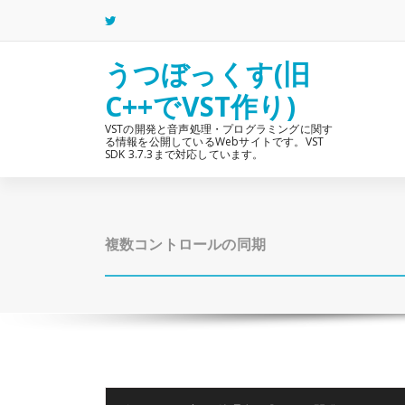
コ
ン
テ
ン
うつぼっくす(旧
ツ
C++でVST作り)
へ
ス
VSTの開発と音声処理・プログラミングに関す
キ
る情報を公開しているWebサイトです。VST
ッ
SDK 3.7.3まで対応しています。
プ
複数コントロールの同期