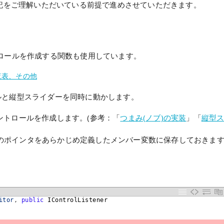
て下記をご理解いただいている前提で進めさせていただきます。
トロールを作成する関数も使用しています。
一覧表、その他
ルと縦型スライダーを同時に動かします。
各コントロールを作成します。(参考：「
つまみ(ノブ)の実装
」「
縦型
のポインタをあらかじめ定義したメンバー変数に保存しておきま
。
itor
,
public
IControlListener