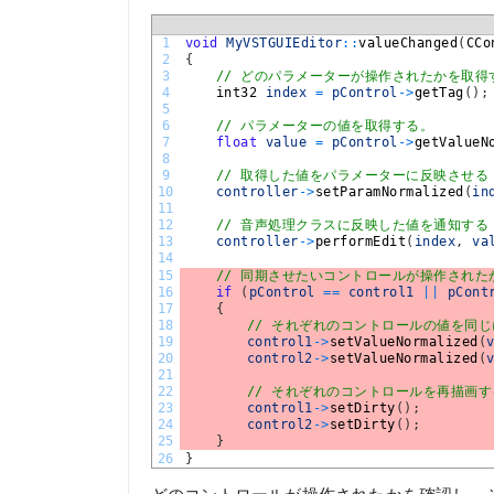
1
void
MyVSTGUIEditor
::
valueChanged
(
CCo
2
{
3
// どのパラメーターが操作されたかを取得
4
int32 
index
=
pControl
->
getTag
(
)
;
5
6
// パラメーターの値を取得する。
7
float
value
=
pControl
->
getValueN
8
9
// 取得した値をパラメーターに反映させる
10
controller
->
setParamNormalized
(
in
11
12
// 音声処理クラスに反映した値を通知する
13
controller
->
performEdit
(
index
,
va
14
15
// 同期させたいコントロールが操作された
16
if
(
pControl
==
control1
||
pCont
17
{
18
// それぞれのコントロールの値を同
19
control1
->
setValueNormalized
(
20
control2
->
setValueNormalized
(
21
22
// それぞれのコントロールを再描画す
23
control1
->
setDirty
(
)
;
24
control2
->
setDirty
(
)
;
25
}
26
}