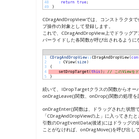
48
return
true
;
49
}
CDragAndDropViewでは、コンストラクタ
プ操作の対象として登録します。
これで、CDragAndDropView上でドラッ
バーライドした各関数が呼び出されるように
1
CDragAndDropView
::
CDragAndDropView
(
con
2
:
CView
(
size
)
3
{
4
setDropTarget
(
this
)
;
// このView
5
}
続いて、IDropTargetクラスの関数からオーバー
onDragLeave()関数、onDrop()関数の処
onDragEnter()関数は、ドラッグされた状態
「CDragAndDropViewの上」に入ってき
引数のDragEventData(後述)にはド
ことがなければ、onDragMove()を呼び出