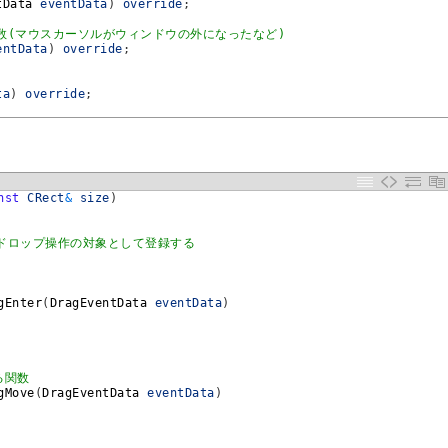
tData 
eventData
)
override
;
数(マウスカーソルがウィンドウの外になったなど)
entData
)
override
;
ta
)
override
;
nst
CRect
&
size
)
wをドロップ操作の対象として登録する
gEnter
(
DragEventData 
eventData
)
る関数
gMove
(
DragEventData 
eventData
)