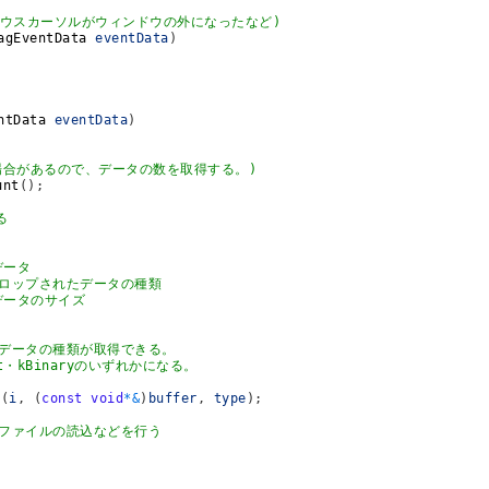
マウスカーソルがウィンドウの外になったなど)
agEventData 
eventData
)
ntData 
eventData
)
場合があるので、データの数を取得する。)
unt
(
)
;
る
データ
ドロップされたデータの種類
データのサイズ
ータとデータの種類が取得できる。
xt・kBinaryのいずれかになる。
a
(
i
,
(
const
void
*
&
)
buffer
,
type
)
;
てファイルの読込などを行う