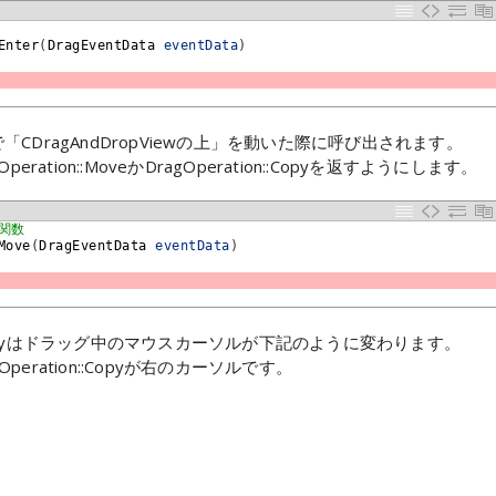
Enter
(
DragEventData 
eventData
)
で「CDragAndDropViewの上」を動いた際に呼び出されます。
eration::MoveかDragOperation::Copyを返すようにします。
関数
Move
(
DragEventData 
eventData
)
ation::Copyはドラッグ中のマウスカーソルが下記のように変わります。
gOperation::Copyが右のカーソルです。