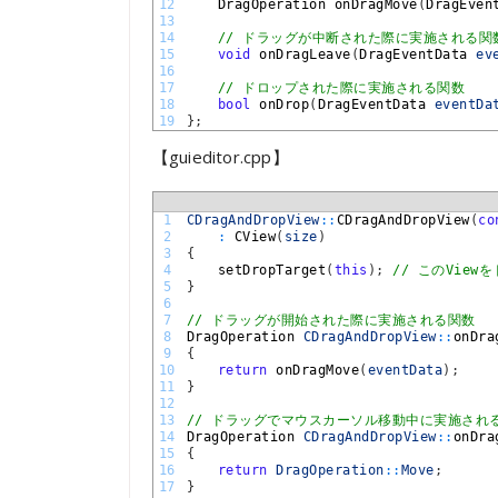
12
DragOperation 
onDragMove
(
DragEven
13
14
// ドラッグが中断された際に実施される関
15
void
onDragLeave
(
DragEventData 
ev
16
17
// ドロップされた際に実施される関数
18
bool
onDrop
(
DragEventData 
eventDa
19
}
;
【guieditor.cpp】
1
CDragAndDropView
::
CDragAndDropView
(
co
2
:
CView
(
size
)
3
{
4
setDropTarget
(
this
)
;
// このVie
5
}
6
7
// ドラッグが開始された際に実施される関数
8
DragOperation 
CDragAndDropView
::
onDra
9
{
10
return
onDragMove
(
eventData
)
;
11
}
12
13
// ドラッグでマウスカーソル移動中に実施され
14
DragOperation 
CDragAndDropView
::
onDra
15
{
16
return
DragOperation
::
Move
;
17
}