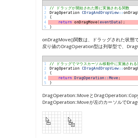
1
// ドラッグが開始された際に実施される関数
2
DragOperation 
CDragAndDropView
::
onDrag
3
{
4
return
onDragMove
(
eventData
)
;
5
}
onDragMove()関数は、ドラッグされた状態
戻り値のDragOperation型は列挙型で、DragOp
1
// ドラッグでマウスカーソル移動中に実施される
2
DragOperation 
CDragAndDropView
::
onDrag
3
{
4
return
DragOperation
::
Move
;
5
}
DragOperation::MoveとDragOper
DragOperation::Moveが左のカーソルでDra