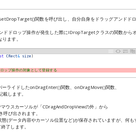
でsetDropTarget()関数を呼び出し、自分自身をドラッグアンドド
グアンドドロップ操作が発生した際にIDropTargetクラスの関数から
なります。
st
CRect
&
size
)
をドロップ操作の対象として登録する
ライドしたonDragEnter()関数、onDragMove()関数、
理を記載します。
でマウスカーソルが「CDragAndDropViewの外」から
たとき呼び出されます。
ラッグの状態(データ内容やカーソル位置など)が保存されていますが、何も
して終了します。