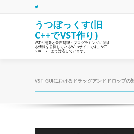
コ
ン
テ
ン
うつぼっくす(旧
ツ
C++でVST作り)
へ
ス
VSTの開発と音声処理・プログラミングに関す
キ
る情報を公開しているWebサイトです。VST
ッ
SDK 3.7.3まで対応しています。
プ
VST GUIにおけるドラッグアンドドロップの