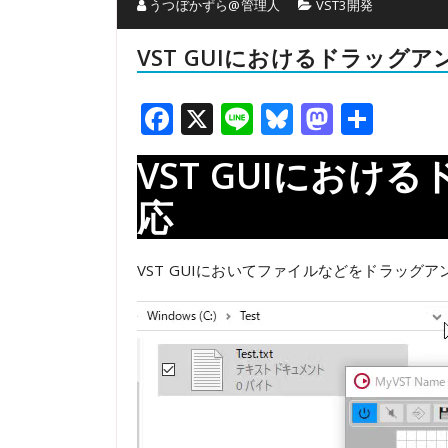
うつぼかずら@管理人
VST3開発
VST GUIにおけるドラッグ
Facebook
X
Line
Bluesky
Mastod
共
有
VST GUIにお
応
VST GUIにおいてファイルなどをドラッグ
動
画
プ
レ
ー
ヤ
ー