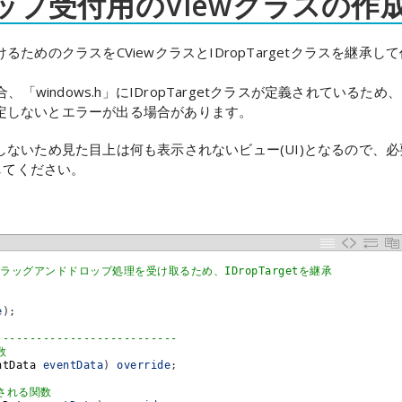
プ受付用のViewクラスの作
めのクラスをCViewクラスとIDropTargetクラスを継承して
合、「windows.h」にIDropTargetクラスが定義されているため、
空間を指定しないとエラーが出る場合があります。
ないため見た目上は何も表示されないビュー(UI)となるので、必
定してください。
ドラッグアンドドロップ処理を受け取るため、IDropTargetを継承
e
)
;
--------------------------
数
ntData 
eventData
)
override
;
される関数