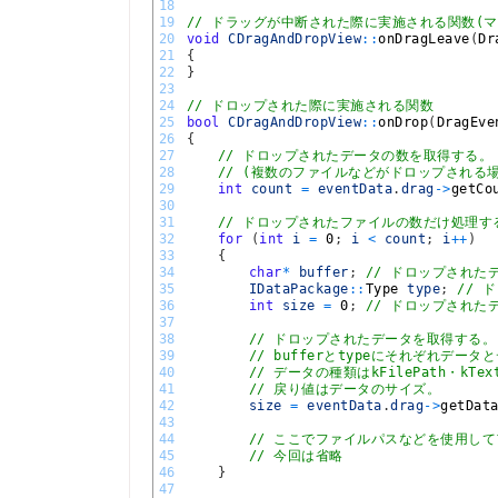
18
19
// ドラッグが中断された際に実施される関数(
20
void
CDragAndDropView
::
onDragLeave
(
Dr
21
{
22
}
23
24
// ドロップされた際に実施される関数
25
bool
CDragAndDropView
::
onDrop
(
DragEve
26
{
27
// ドロップされたデータの数を取得する。
28
// (複数のファイルなどがドロップされる
29
int
count
=
eventData
.
drag
->
getCo
30
31
// ドロップされたファイルの数だけ処理す
32
for
(
int
i
=
0
;
i
<
count
;
i
++
)
33
{
34
char
*
buffer
;
// ドロップされた
35
IDataPackage
::
Type 
type
;
// 
36
int
size
=
0
;
// ドロップされた
37
38
// ドロップされたデータを取得する。
39
// bufferとtypeにそれぞれデ
40
// データの種類はkFilePath・kTe
41
// 戻り値はデータのサイズ。
42
size
=
eventData
.
drag
->
getDat
43
44
// ここでファイルパスなどを使用し
45
// 今回は省略
46
}
47