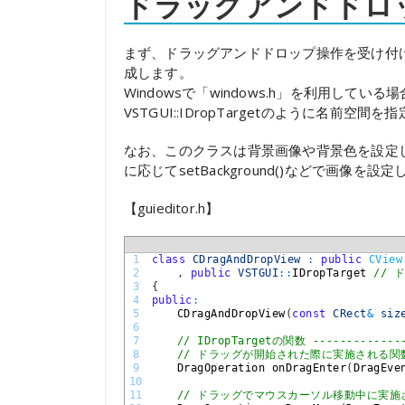
ドラッグアンドドロッ
まず、ドラッグアンドドロップ操作を受け付けるた
成します。
Windowsで「windows.h」を利用している場
VSTGUI::IDropTargetのように名前
なお、このクラスは背景画像や背景色を設定し
に応じてsetBackground()などで画像を設
【guieditor.h】
1
class
CDragAndDropView
:
public
CView
2
,
public
VSTGUI
::
IDropTarget
// 
3
{
4
public
:
5
CDragAndDropView
(
const
CRect
&
siz
6
7
// IDropTargetの関数 --------------
8
// ドラッグが開始された際に実施される関
9
DragOperation 
onDragEnter
(
DragEve
10
11
// ドラッグでマウスカーソル移動中に実施