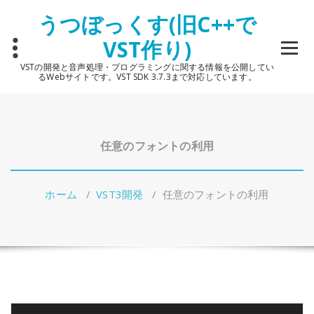
コ
うつぼっくす(旧C++で
ン
テ
VST作り)
ン
ツ
VSTの開発と音声処理・プログラミングに関する情報を公開してい
へ
るWebサイトです。VST SDK 3.7.3まで対応しています。
ス
キ
ッ
プ
任意のフォントの利用
ホーム
/
VST3開発
/
任意のフォントの利用