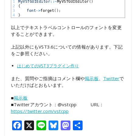
1
MyVSTGUIEditor
::
~
MyVSTGUIEditor
(
)
2
{
3
font
->
forget
(
)
;
4
}
以上でテキストラベルコントロールのフォントを変更
することができます。
上記以外にもVST3.6についての情報があります。下記
をご参照ください。
はじめてのVST3プラグイン作り
また、質問やご指摘はコメント欄や
掲示板
、
Twitter
で
いただけばとおもいます。
■
掲示板
■Twitterアカウント：@vstcpp URL：
https://twitter.com/vstcpp
Facebook
X
Line
Bluesky
Mastodon
共
有