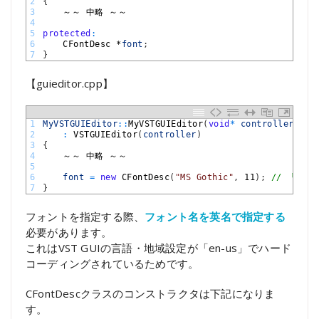
2
{
3
～～
中略
～～
4
5
protected
:
6
CFontDesc *
font
;
7
}
【guieditor.cpp】
1
MyVSTGUIEditor
::
MyVSTGUIEditor
(
void
*
controller
)
2
:
VSTGUIEditor
(
controller
)
3
{
4
～～
中略
～～
5
6
font
=
new
CFontDesc
(
"MS Gothic"
,
11
)
;
// 「Ｍ
7
}
フォントを指定する際、
フォント名を英名で指定する
必要があります。
これはVST GUIの言語・地域設定が「en-us」でハード
コーディングされているためです。
CFontDescクラスのコンストラクタは下記になりま
す。