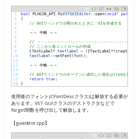
1
bool
PLUGIN_API 
MyVSTGUIEditor
::
open
(
void
*
parent
,
2
{
3
// GUIウィンドウが開かれたときに、UIを作成する
4
5
～～
中略
～～
6
7
//　-------------------------------------------
8
// ここから各コントロールの作成
9
CTextLabel*
textlabel
=
(
CTextLabel*
)
createText
10
textlabel
->
setFont
(
font
)
;
11
12
～～
中略
～～
13
14
// GUIウィンドウのオープンに成功した場合はtrueを返す
15
return
true
;
16
}
使用後のフォント(CFontDescクラス)は解放する必要が
あります。VST GUIクラスのデストラクタなどで
forget関数を呼び出して解放します。
【guieditor.cpp】