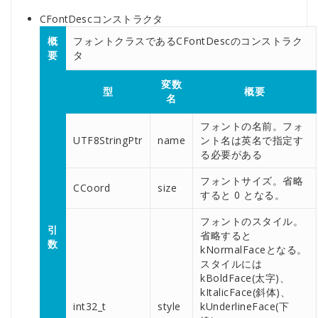
CFontDescコンストラクタ
概
フォントクラスであるCFontDescのコンストラク
要
タ
変数
型
概要
名
フォントの名前。フォ
UTF8StringPtr
name
ント名は英名で指定す
る必要がある
フォントサイズ。省略
CCoord
size
すると 0 となる。
フォントのスタイル。
引
省略すると
数
kNormalFaceとなる。
スタイルには
kBoldFace(太字)、
kItalicFace(斜体)、
int32_t
style
kUnderlineFace(下