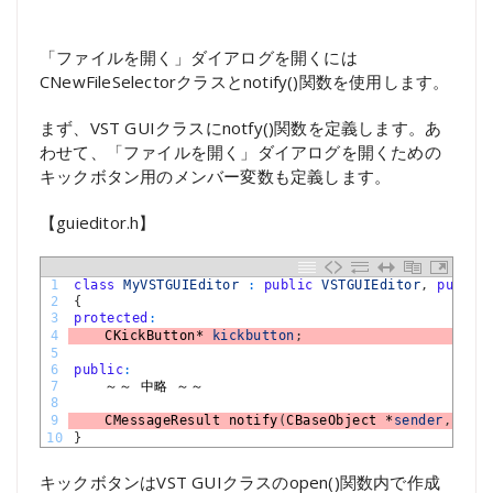
「ファイルを開く」ダイアログを開くには
CNewFileSelectorクラスとnotify()関数を使用します。
まず、VST GUIクラスにnotfy()関数を定義します。あ
わせて、「ファイルを開く」ダイアログを開くための
キックボタン用のメンバー変数も定義します。
【guieditor.h】
1
class
MyVSTGUIEditor
:
public
VSTGUIEditor
,
public
2
{
3
protected
:
4
CKickButton*
kickbutton
;
5
6
public
:
7
～～
中略
～～
8
9
CMessageResult 
notify
(
CBaseObject *
sender
,
cons
10
}
キックボタンはVST GUIクラスのopen()関数内で作成