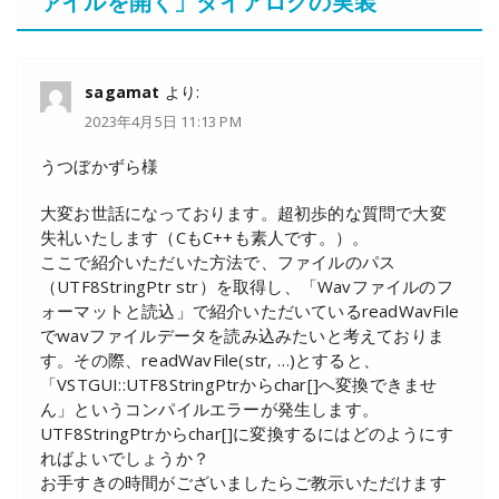
ァイルを開く」ダイアログの実装
”
sagamat
より:
2023年4月5日 11:13 PM
うつぼかずら様
大変お世話になっております。超初歩的な質問で大変
失礼いたします（CもC++も素人です。）。
ここで紹介いただいた方法で、ファイルのパス
（UTF8StringPtr str）を取得し、「Wavファイルのフ
ォーマットと読込」で紹介いただいているreadWavFile
でwavファイルデータを読み込みたいと考えておりま
す。その際、readWavFile(str, …)とすると、
「VSTGUI::UTF8StringPtrからchar[]へ変換できませ
ん」というコンパイルエラーが発生します。
UTF8StringPtrからchar[]に変換するにはどのようにす
ればよいでしょうか？
お手すきの時間がございましたらご教示いただけます