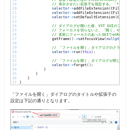
19
// 表示させたい拡張子を指定する。「*」で
20
selector
->
addFileExtension
(
CFileExt
21
selector
->
addFileExtension
(
CFileExt
22
selector
->
setDefaultExtension
(
CFile
23
24
// ダイアログが開いた後、VST GUIのフォ
25
// フォーカスを切らないと、「開く」や「キ
26
// 直前にフォーカスのあったGUIでonKeyU
27
getFrame
(
)
->
setFocusView
(
nullptr
)
;
28
29
// 「ファイルを開く」ダイアログのクラスを
30
selector
->
run
(
this
)
;
31
32
// 「ファイルを開く」ダイアログが閉じられた後
33
selector
->
forget
(
)
;
34
}
35
}
36
}
37
}
「ファイルを開く」ダイアログのタイトルや拡張子の
設定は下記の通りとなります。