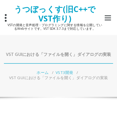
コ
うつぼっくす(旧C++で
ン
テ
VST作り)
ン
ツ
VSTの開発と音声処理・プログラミングに関する情報を公開してい
へ
るWebサイトです。VST SDK 3.7.3まで対応しています。
ス
キ
ッ
プ
VST GUIにおける「ファイルを開く」ダイアログの実装
ホーム
/
VST3開発
/
VST GUIにおける「ファイルを開く」ダイアログの実装