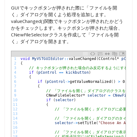
GUIでキックボタンが押された際に「ファイルを開
く」ダイアログを開くよう処理を追加します。
valueChanged()関数でキックボタンが押されたかどう
かをチェックします。キックボタンが押された場合、
CNewFileSelectorクラスを作成して「ファイルを開
く」ダイアログを開きます。
1
void
MyVSTGUIEditor
::
valueChanged
(
CControl*
pContr
2
{
3
// キックボタンが押された場合のみ反応するようにする
4
if
(
pControl
==
kickbutton
)
5
{
6
if
(
pControl
->
getValueNormalized
(
)
>
0.5f
)
7
{
8
// 「ファイルを開く」ダイアログのクラスを作成
9
CNewFileSelector*
selector
=
CNewFileSe
10
if
(
selector
)
11
{
12
// 「ファイルを開く」ダイアログに必要な設
13
14
// 「ファイルを開く」ダイアログのタイトル
15
selector
->
setTitle
(
"Choose An Audio
16
17
// 「ファイルを開く」ダイアログで表示する
18
// 拡張子設定にはCFileExtensionク