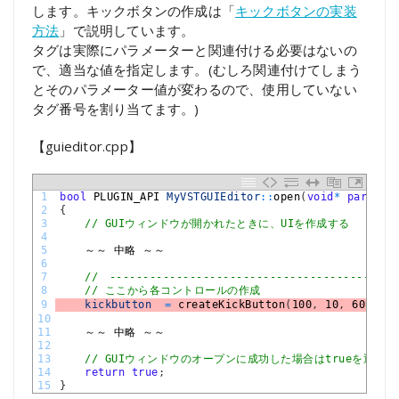
します。キックボタンの作成は「
キックボタンの実装
方法
」で説明しています。
タグは実際にパラメーターと関連付ける必要はないの
で、適当な値を指定します。(むしろ関連付けてしまう
とそのパラメーター値が変わるので、使用していない
タグ番号を割り当てます。)
【guieditor.cpp】
1
bool
PLUGIN_API 
MyVSTGUIEditor
::
open
(
void
*
parent
,
2
{
3
// GUIウィンドウが開かれたときに、UIを作成する
4
5
～～
中略
～～
6
7
//　-------------------------------------------
8
// ここから各コントロールの作成
9
kickbutton
=
createKickButton
(
100
,
10
,
60
)
;
10
11
～～
中略
～～
12
13
// GUIウィンドウのオープンに成功した場合はtrueを返す
14
return
true
;
15
}