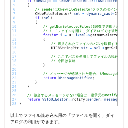
4
if
(
message
==
CNewFileSelector
::
kSelectEndMess
5
{
6
// senderはCNewFileSelectorクラスのポイ
7
CNewFileSelector*
sel
=
dynamic_cast
<
CNewFi
8
if
(
sel
)
9
{
10
// getNumSelectedFiles()関数で選択さ
11
// ( 「ファイルを開く」ダイアログでは複数選択
12
for
(
int
i
=
0
;
i
<
sel
->
getNumSelectedFil
13
{
14
// 選択されたファイルのパスを取得する
15
UTF8StringPtr 
str
=
sel
->
getSelecte
16
17
// ここでパスを使用してファイルの読込など
18
// 今回は省略
19
}
20
21
// メッセージが処理された場合、kMessageNotif
22
return
kMessageNotified
;
23
}
24
}
25
26
// 該当するメッセージがない場合は、継承元のnotify()
27
return
VSTGUIEditor
::
notify
(
sender
,
message
)
;
28
}
以上でファイル読み込み用の「ファイルを開く」ダイ
アログの利用ができます。