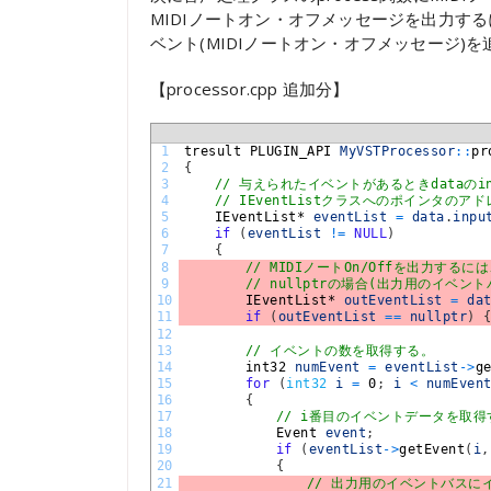
MIDIノートオン・オフメッセージを出力するには、d
ベント(MIDIノートオン・オフメッセージ)
【processor.cpp 追加分】
1
tresult 
PLUGIN_API 
MyVSTProcessor
::
pr
2
{
3
// 与えられたイベントがあるときdataのinp
4
// IEventListクラスへのポインタのア
5
IEventList*
eventList
=
data
.
inpu
6
if
(
eventList
!=
NULL
)
7
{
8
// MIDIノートOn/Offを出力するには
9
// nullptrの場合(出力用のイベ
10
IEventList*
outEventList
=
da
11
if
(
outEventList
==
nullptr
)
12
13
// イベントの数を取得する。
14
int32 
numEvent
=
eventList
->
g
15
for
(
int32
i
=
0
;
i
<
numEven
16
{
17
// i番目のイベントデータを取得
18
Event 
event
;
19
if
(
eventList
->
getEvent
(
i
,
20
{
21
// 出力用のイベントバスに