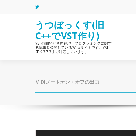
コ
ン
テ
ン
うつぼっくす(旧
ツ
C++でVST作り)
へ
ス
VSTの開発と音声処理・プログラミングに関す
キ
る情報を公開しているWebサイトです。VST
ッ
SDK 3.7.3まで対応しています。
プ
MIDIノートオン・オフの出力