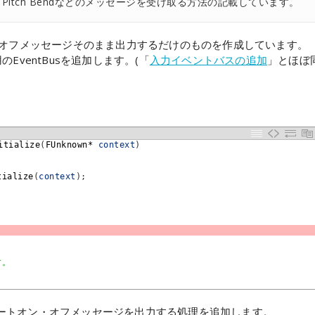
ange、Pitch Bendなどのメッセージを受け取る方法の記載しています。
・オフメッセージそのまま出力するだけのものを作成しています。
用のEventBusを追加します。(「
入力イベントバスの追加
」とほぼ
itialize
(
FUnknown*
context
)
tialize
(
context
)
;
;
す。
DIノートオン・オフメッセージを出力する処理を追加します。