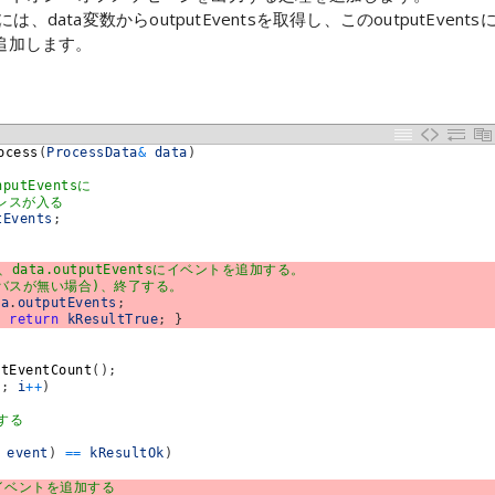
ata変数からoutputEventsを取得し、このoutputEvents
を追加します。
ocess
(
ProcessData
&
data
)
utEventsに
ドレスが入る
tEvents
;
、data.outputEventsにイベントを追加する。
ントバスが無い場合)、終了する。
ta
.
outputEvents
;
{
return
kResultTrue
;
}
etEventCount
(
)
;
t
;
i
++
)
する
event
)
==
kResultOk
)
イベントを追加する