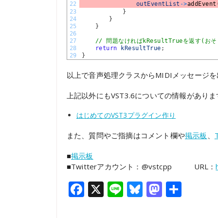
22
outEventList
->
addEvent
23
}
24
}
25
}
26
27
// 問題なければkResultTrueを返す(おそ
28
return
kResultTrue
;
29
}
以上で音声処理クラスからMIDIメッセージ
上記以外にもVST3.6についての情報があり
はじめてのVST3プラグイン作り
また、質問やご指摘はコメント欄や
掲示板
、
■
掲示板
■Twitterアカウント：@vstcpp URL：
Facebook
X
Line
Bluesky
Mastod
共
有