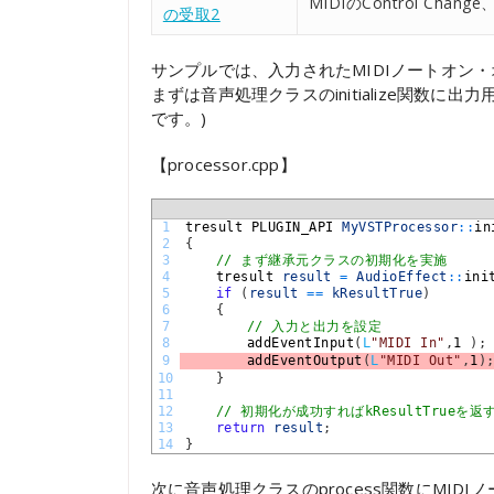
MIDIのControl Ch
の受取2
サンプルでは、入力されたMIDIノートオン
まずは音声処理クラスのinitialize関数に出力
です。)
【processor.cpp】
1
tresult 
PLUGIN_API 
MyVSTProcessor
::
in
2
{
3
// まず継承元クラスの初期化を実施
4
tresult 
result
=
AudioEffect
::
ini
5
if
(
result
==
kResultTrue
)
6
{
7
// 入力と出力を設定
8
addEventInput
(
L
"MIDI In"
,
1
)
;
9
addEventOutput
(
L
"MIDI Out"
,
1
)
10
}
11
12
// 初期化が成功すればkResultTrueを返
13
return
result
;
14
}
次に音声処理クラスのprocess関数にMI