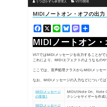
うつぼかずら@管理人
VST3開発
MIDIノートオン・オフの出力
Facebook
X
Line
Bluesky
Mastod
共
有
MIDIノートオン
VSTではMIDIメッセージを出力することが
これにより、MIDIエフェクトのようなものや
ここでは、音声処理クラスからMIDIメッセ
なお、MIDIメッセージの入力などについて
MIDIメッセージ
MIDIのNote On、
の受取1
クシンセサイザーを作成
MIDIメッセージ