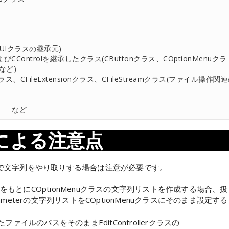
T GUIクラスの継承元)
よびCControlを継承したクラス(CButtonクラス、COptionMenuクラ
スなど)
orクラス、CFileExtensionクラス、CFileStreamクラス(ファイル操作関
ラス など
による注意点
で文字列をやり取りする場合は注意が必要です。
列リストをもとにCOptionMenuクラスの文字列リストを作成する場合、
rameterの文字列リストをCOptionMenuクラスにそのまま設定す
たファイルのパスをそのままEditControllerクラスの