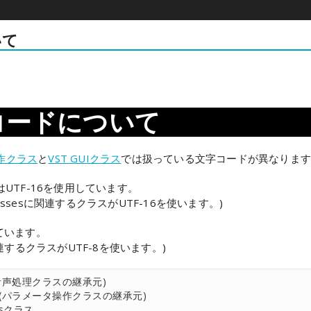
いて
on
コードについて
作クラス
と
VST GUIクラス
では扱っている文字コードが異なりま
はUTF-16を使用しています。
Classesに関連するクラスがUTF-16を使います。)
ています。
関連するクラスがUTF-8を使います。)
ラス(音声処理クラスの継承元)
rクラス(パラメータ操作クラスの継承元)
Busクラス