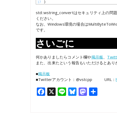
17
}
std::wstring_convertはセキュリ
ください。
なお、Windows環境の場合はMultiByteToWi
です。
さいごに
何かありましたらコメント欄や
掲示板
、
Twit
また、出来たという報告もいただけるとあり
■
掲示板
■Twitterアカウント：@vstcpp URL：
Facebook
X
Line
Bluesky
Mastod
共
有