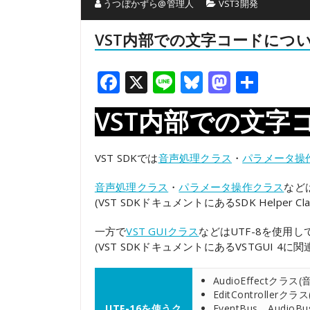
うつぼかずら@管理人
VST3開発
VST内部での文字コードにつ
Facebook
X
Line
Bluesky
Mastod
共
有
VST内部での文字
VST SDKでは
音声処理クラス
・
パラメータ操
音声処理クラス
・
パラメータ操作クラス
など
(VST SDKドキュメントにあるSDK Helper 
一方で
VST GUIクラス
などはUTF-8を使用し
(VST SDKドキュメントにあるVSTGUI 4に
AudioEffectク
EditControlle
UTF-16を使うク
EventBus、Audio