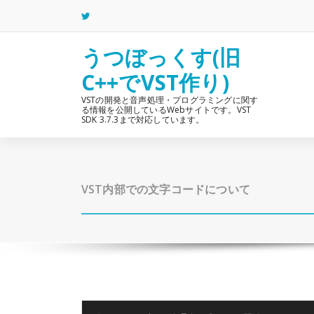
コ
ン
テ
ン
うつぼっくす(旧
ツ
C++でVST作り)
へ
ス
VSTの開発と音声処理・プログラミングに関す
キ
る情報を公開しているWebサイトです。VST
ッ
SDK 3.7.3まで対応しています。
プ
VST内部での文字コードについて