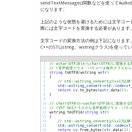
sendTextMessage()関数などを使って
になります。
上記のような状態を避けるためには文字コー
際には文字コードを変換する必要があります
文字コードの変換方法の例は下記になります
C++のSTL(string、wstringクラス)を
1
// wchar(UTF16)からchar(UTF8)に変換す
2
// (音声処理クラス・パラメータ操作クラスからV
3
string
toUTF8
(
wstring 
wstr
)
4
{
5
// std::wstring_convertはC++17
6
std
::
wstring_convert
<
std
::
codecvt
7
return
cv
.
to_bytes
(
wstr
.
data
(
)
)
;
8
}
9
10
// char(UTF8)からwchar(UTF16)に変換す
11
// (VST GUIクラスから音声処理クラス・パ
12
wstring 
toUTF16
(
string
str
)
13
{
14
// std::wstring_convertはC++17
15
std
::
wstring_convert
<
std
::
codecvt
16
return
cv
.
from_bytes
(
str
.
data
(
)
)
;