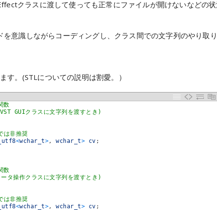
AudioEffectクラスに渡して使っても正常にファイルが開けないなどの
ドを意識しながらコーディングし、クラス間での文字列のやり取
。
。
使っています。(STLについての説明は割愛。）
る関数
ST GUIクラスに文字列を渡すとき)
以降では非推奨
_utf8
<
wchar_t
>
,
wchar_t
>
cv
;
る関数
ラメータ操作クラスに文字列を渡すとき)
以降では非推奨
_utf8
<
wchar_t
>
,
wchar_t
>
cv
;