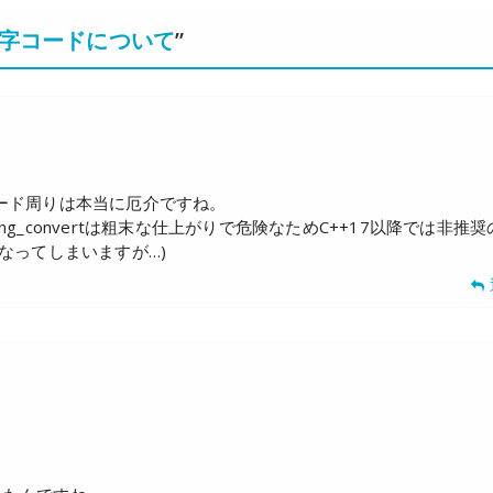
文字コードについて
”
ード周りは本当に厄介ですね。
ing_convertは粗末な仕上がりで危険なためC++17以降では非推
なってしまいますが…)