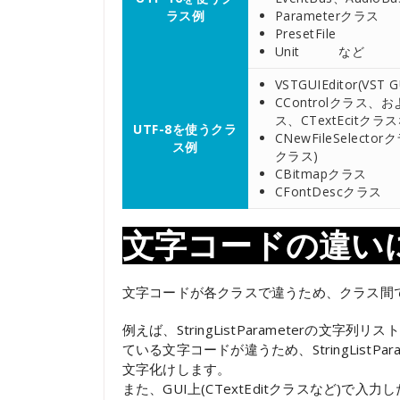
ラス例
Parameterクラス
PresetFile
Unit など
VSTGUIEditor(VS
CControlクラス、お
ス、CTextEcitクラ
UTF-8を使うクラ
CNewFileSelect
ス例
クラス)
CBitmapクラス
CFontDescク
文字コードの違い
文字コードが各クラスで違うため、クラス間
例えば、StringListParameterの文字
ている文字コードが違うため、StringListPa
文字化けします。
また、GUI上(CTextEditクラスなど)で入力し