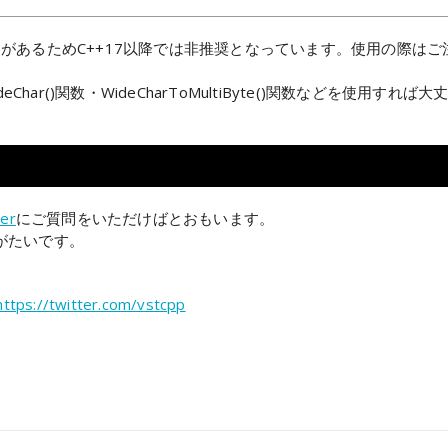
ティ上の問題があるためC++17以降では非推奨となっています。使用の際は
deChar()関数・WideCharToMultiByte()関数などを使用すれば大
ter
にご質問をいただけばとおもいます。
がたいです。
https://twitter.com/vstcpp
on