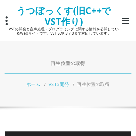
コ
うつぼっくす(旧C++で
ン
テ
VST作り)
ン
ツ
VSTの開発と音声処理・プログラミングに関する情報を公開してい
へ
るWebサイトです。VST SDK 3.7.3まで対応しています。
ス
キ
ッ
プ
再生位置の取得
ホーム
/
VST3開発
/
再生位置の取得