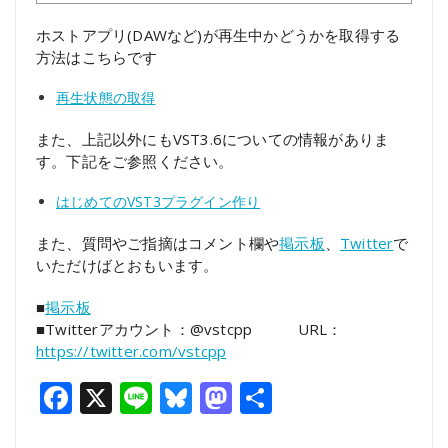
ホストアプリ(DAWなど)が再生中かどうかを取得する
方法はこちらです
再生状態の取得
また、上記以外にもVST3.6についての情報がありま
す。下記をご参照ください。
はじめてのVST3プラグイン作り
また、質問やご指摘はコメント欄や
掲示板
、
Twitter
で
いただけばとおもいます。
■
掲示板
■Twitterアカウント：@vstcpp URL：
https://twitter.com/vstcpp
Facebook
X
Line
Bluesky
Mastodon
共
有