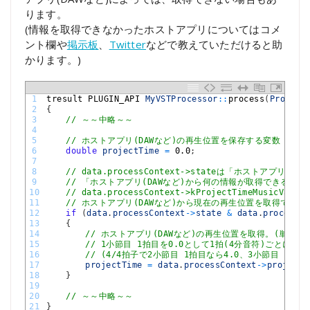
ります。
(情報を取得できなかったホストアプリについてはコメ
ント欄や
掲示板
、
Twitter
などで教えていただけると助
かります。)
1
tresult 
PLUGIN_API 
MyVSTProcessor
::
process
(
Process
2
{
3
// ～～中略～～
4
5
// ホストアプリ(DAWなど)の再生位置を保存する変数
6
double
projectTime
=
0.0
;
7
8
// data.processContext->stateは「ホストアプリ
9
// 「ホストアプリ(DAWなど)から何の情報が取得できるか
10
// data.processContext->kProjectTimeMusic
11
// ホストアプリ(DAWなど)から現在の再生位置を取得できる
12
if
(
data
.
processContext
->
state
&
data
.
processCo
13
{
14
// ホストアプリ(DAWなど)の再生位置を取得。(単位は
15
// 1小節目 1拍目を0.0として1拍(4分音符)ごとに+1
16
// (4/4拍子で2小節目 1拍目なら4.0、3小節目 1拍目
17
projectTime
=
data
.
processContext
->
projectT
18
}
19
20
// ～～中略～～
21
}