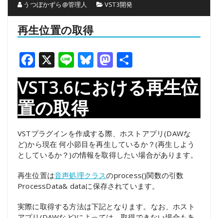
うつぼかずら@管理人
VST3開発
再生位置の取得
Facebook
X
Line
Bluesky
Mastodon
共
有
VST3.6における再生位
置の取得
VSTプラグインを作成する際、ホストアプリ(DAWな
ど)から現在 何小節目を再生しているか？(再生しよう
としているか？)の情報を取得したい場合があります。
再生位置は
音声処理クラス
のprocess()関数の引数
ProcessData& dataに保存されています。
実際に取得する方法は下記となります。なお、ホスト
アプリ(DAWなど)によっては、取得できない場合もあ