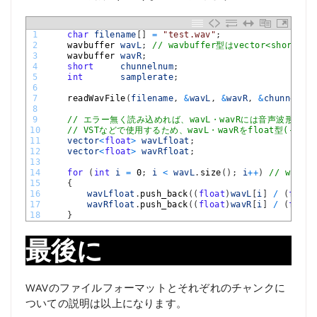
1
char
filename
[
]
=
"test.wav"
;
2
wavbuffer 
wavL
;
// wavbuffer型はvector<short>
3
wavbuffer 
wavR
;
4
short
chunnelnum
;
5
int
samplerate
;
6
7
readWavFile
(
filename
,
&
wavL
,
&
wavR
,
&
chunnelnum
8
9
// エラー無く読み込めれば、wavL・wavRには音声波形がsh
10
// VSTなどで使用するため、wavL・wavRをfloat型(-1.
11
vector
<
float
>
wavLfloat
;
12
vector
<
float
>
wavRfloat
;
13
14
for
(
int
i
=
0
;
i
<
wavL
.
size
(
)
;
i
++
)
// wav
15
{
16
wavLfloat
.
push_back
(
(
float
)
wavL
[
i
]
/
(
float
17
wavRfloat
.
push_back
(
(
float
)
wavR
[
i
]
/
(
float
18
}
最後に
WAVのファイルフォーマットとそれぞれのチャンクに
ついての説明は以上になります。