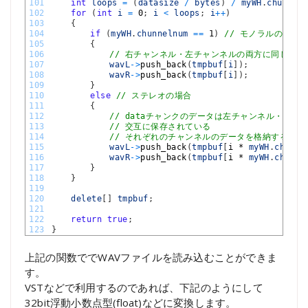
101
int
loops
=
(
datasize
/
bytes
)
/
myWH
.
chunneln
102
for
(
int
i
=
0
;
i
<
loops
;
i
++
)
103
{
104
if
(
myWH
.
chunnelnum
==
1
)
// モノラルの場合
105
{
106
// 右チャンネル・左チャンネルの両方に同じデー
107
wavL
->
push_back
(
tmpbuf
[
i
]
)
;
108
wavR
->
push_back
(
tmpbuf
[
i
]
)
;
109
}
110
else
// ステレオの場合
111
{
112
// dataチャンクのデータは左チャンネル・右チ
113
// 交互に保存されている
114
// それぞれのチャンネルのデータを格納する
115
wavL
->
push_back
(
tmpbuf
[
i *
myWH
.
chunne
116
wavR
->
push_back
(
tmpbuf
[
i *
myWH
.
chunne
117
}
118
}
119
120
delete
[
]
tmpbuf
;
121
122
return
true
;
123
}
上記の関数ででWAVファイルを読み込むことができま
す。
VSTなどで利用するのであれば、下記のようにして
32bit浮動小数点型(float)などに変換します。