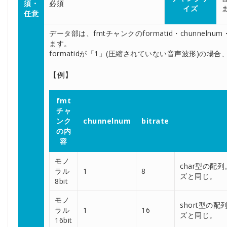
須・
必須
イズ
任意
データ部は、fmtチャンクのformatid・chunnelnu
ます。
formatidが「1」(圧縮されていない音声波形)の場
【例】
fmt
チャ
ンク
chunnelnum
bitrate
の内
容
モノ
char型の配
ラル
1
8
ズと同じ。
8bit
モノ
short型の
ラル
1
16
ズと同じ。
16bit