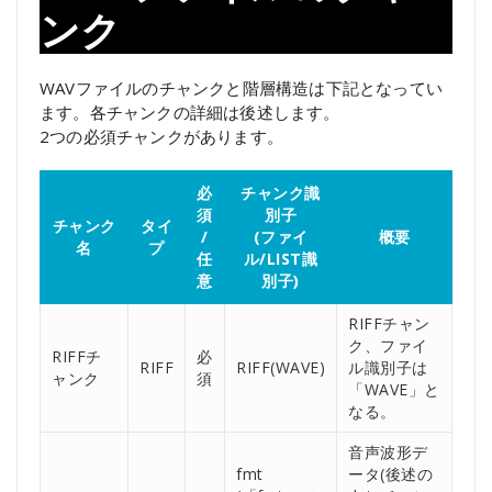
ンク
WAVファイルのチャンクと階層構造は下記となってい
ます。各チャンクの詳細は後述します。
2つの必須チャンクがあります。
必
チャンク識
須
別子
チャンク
タイ
/
(ファイ
概要
名
プ
任
ル/LIST識
意
別子)
RIFFチャン
ク、ファイ
RIFFチ
必
RIFF
RIFF(WAVE)
ル識別子は
ャンク
須
「WAVE」と
なる。
音声波形デ
fmt
ータ(後述の