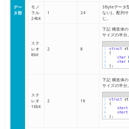
モノ
3Byteデータ
デー
ラル
1
24
ない)。配列
タ部
24bit
じ。
下記 構造体
サイズの半分
ステ
レオ
2
8
1
struct
st
2
{
8bit
3
char
4
char
5
}
;
下記 構造体
サイズの半分
ステ
1
struct
st
レオ
2
16
2
{
16bit
3
short
4
short
5
}
;