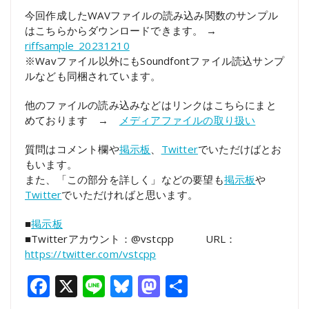
今回作成したWAVファイルの読み込み関数のサンプル
はこちらからダウンロードできます。 →
riffsample_20231210
※Wavファイル以外にもSoundfontファイル読込サンプ
ルなども同梱されています。
他のファイルの読み込みなどはリンクはこちらにまと
めております →
メディアファイルの取り扱い
質問はコメント欄や
掲示板
、
Twitter
でいただけばとお
もいます。
また、「この部分を詳しく」などの要望も
掲示板
や
Twitter
でいただければと思います。
■
掲示板
■Twitterアカウント：@vstcpp URL：
https://twitter.com/vstcpp
Facebook
X
Line
Bluesky
Mastodon
共
有