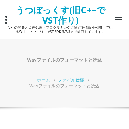
コ
うつぼっくす(旧C++で
ン
テ
VST作り)
ン
ツ
VSTの開発と音声処理・プログラミングに関する情報を公開してい
へ
るWebサイトです。VST SDK 3.7.3まで対応しています。
ス
キ
ッ
プ
Wavファイルのフォーマットと読込
ホーム
/
ファイル仕様
/
Wavファイルのフォーマットと読込