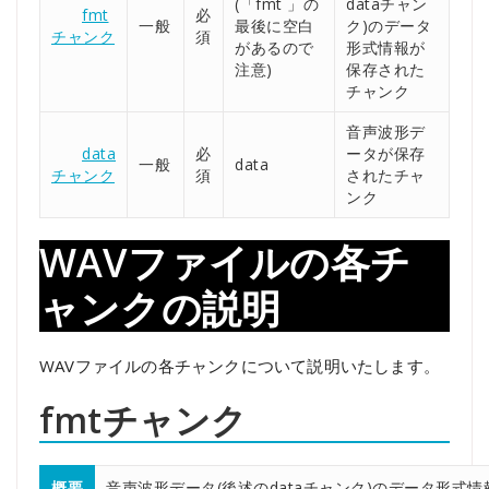
(「fmt 」の
dataチャン
fmt
必
一般
最後に空白
ク)のデータ
チャンク
須
があるので
形式情報が
注意)
保存された
チャンク
音声波形デ
data
必
ータが保存
一般
data
チャンク
須
されたチャ
ンク
WAVファイルの各チ
ャンクの説明
WAVファイルの各チャンクについて説明いたします。
fmtチャンク
概要
音声波形データ(後述のdataチャンク)のデータ形式