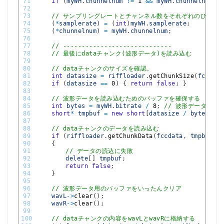
71
if
(
myWH
.
chunnelnum
!=
1
&&
myWH
.
chunnelnum
!=
72
73
// サンプリングレートとチャンネル数をそれぞれのひきす
74
(
*
samplerate
)
=
(
int
)
myWH
.
samplerate
;
75
(
*
chunnelnum
)
=
myWH
.
chunnelnum
;
76
77
// -----------------------------
78
// 最後にdataチャンク(波形データ)を読み込む
79
80
// dataチャンクのサイズを確認。
81
int
datasize
=
riffloader
.
getChunkSize
(
fccdata
82
if
(
datasize
==
0
)
{
return
false
;
}
83
84
// 波形データを読み込むためのバッファを確保する
85
int
bytes
=
myWH
.
bitrate
/
8
;
// 波形データ 1サ
86
short
*
tmpbuf
=
new
short
[
datasize
/
bytes
]
;
87
88
// dataチャンクのデータを読み込む
89
if
(
riffloader
.
getChunkData
(
fccdata
,
tmpbuf
,
d
90
{
91
// データの読込に失敗
92
delete
[
]
tmpbuf
;
93
return
false
;
94
}
95
96
// 波形データ用のバッファをいったんクリア
97
wavL
->
clear
(
)
;
98
wavR
->
clear
(
)
;
99
100
// dataチャンクの内容をwavLとwavRに格納する