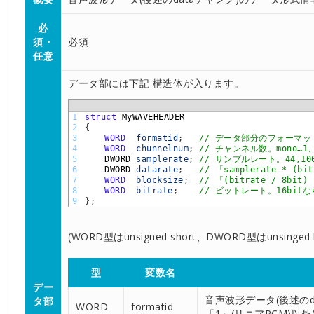
必
須・
必須
任意
データ部には下記 構造体が入ります。
1
struct
MyWAVEHEADER
2
{
3
WORD
formatid
;
// データ部分のフォーマッ
4
WORD
chunnelnum
;
// チャンネル数。mono…1、
5
DWORD 
samplerate
;
// サンプルレート。44,10
6
DWORD 
datarate
;
// 「samplerate * (b
7
WORD
blocksize
;
// 「(bitrate / 8bit
8
WORD
bitrate
;
// ビットレート。16bitな
9
}
;
(WORD型はunsigned short、DWORD型はunsing
型
変数名
デー
音声波形データ(後述のd
タ部
WORD
formatid
「1」(リニアPCM)以