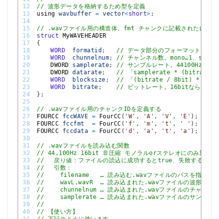
12
// 波形データを格納するため型を定義
13
using 
wavbuffer
=
vector
<
short
>
;
14
15
// .wavファイル用の構造体。fmt チャンクに記載された内
16
struct
MyWAVEHEADER
17
{
18
WORD
formatid
;
// データ部分のフォーマット。「1
19
WORD
chunnelnum
;
// チャンネル数。mono…1、stere
20
DWORD 
samplerate
;
// サンプルレート。44100Hzなら4
21
DWORD 
datarate
;
// 「samplerate * (bitrate
22
WORD
blocksize
;
// 「(bitrate / 8bit) * ch
23
WORD
bitrate
;
// ビットレート。16bitなら16と
24
}
;
25
26
// .wavファイル用のチャンクIDを定義する
27
FOURCC 
fccWAVE
=
FourCC
(
'W'
,
'A'
,
'V'
,
'E'
)
;
28
FOURCC 
fccfmt
=
FourCC
(
'f'
,
'm'
,
't'
,
' '
)
;
29
FOURCC 
fccdata
=
FourCC
(
'd'
,
'a'
,
't'
,
'a'
)
;
30
31
// .wavファイルを読み込む関数
32
// 44,100Hz 16bit 非圧縮 モノラルorステレオにのみ対応。
33
// 　戻り値：ファイルの読込に成功するとtrue、失敗するとfal
34
// 　引数：
35
// 　　filename   … 読み込む.wavファイルのパスを指定す
36
// 　　wavL,wavR  … 読み込まれた.wavファイルの波形データ
37
// 　　chunnelnum … 読み込まれた.wavファイルのチャン
38
// 　　samplerate … 読み込まれた.wavファイルのサン
39
//
40
// 【使い方】