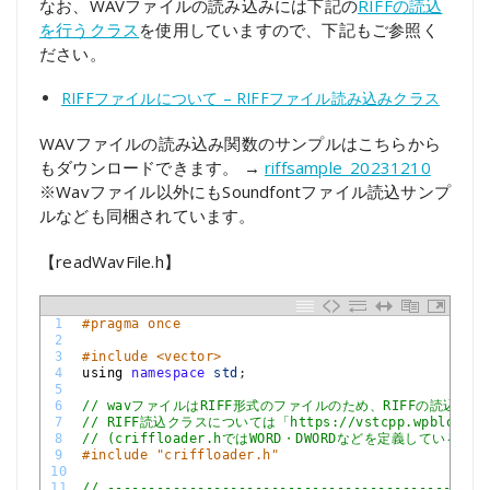
なお、WAVファイルの読み込みには下記の
RIFFの読込
を行うクラス
を使用していますので、下記もご参照く
ださい。
RIFFファイルについて – RIFFファイル読み込みクラス
WAVファイルの読み込み関数のサンプルはこちらから
もダウンロードできます。 →
riffsample_20231210
※Wavファイル以外にもSoundfontファイル読込サンプ
ルなども同梱されています。
【readWavFile.h】
1
#pragma once
2
3
#include <vector>
4
using 
namespace
std
;
5
6
// wavファイルはRIFF形式のファイルのため、RIFFの読込を
7
// RIFF読込クラスについては「https://vstcpp.wpblog.jp
8
// (criffloader.hではWORD・DWORDなどを定義している
9
#include "criffloader.h"
10
11
// ----------------------------------------------