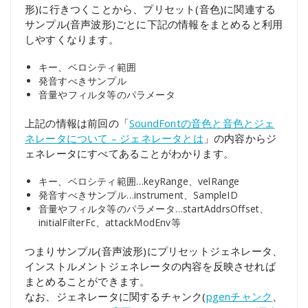
形)に行きつくことから、プリセット(音色)に関連する
サンプル(音声波形)ごとに下記の情報をまとめると利用
しやすくなります。
キー、ベロシティ範囲
発音すべきサンプル
音量やフィルタ等のパラメータ
上記の情報は前回の「
SoundFontの音色と音色とジェ
ネレータについて – ジェネレータとは
」の内容からジ
ェネレータにすべてあることがわかります。
キー、ベロシティ範囲…keyRange、velRange
発音すべきサンプル…instrument、SampleID
音量やフィルタ等のパラメータ…startAddrsOffset、
initialFilterFc、attackModEnv等
つまりサンプル(音声波形)にプリセットジェネレータ、
インストルメントジェネレータの内容を反映させれば
まとめることができます。
なお、ジェネレータに関するチャンク(
pgenチャンク
、