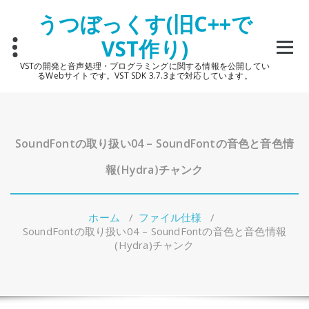
コ
うつぼっくす(旧C++で
ン
テ
VST作り)
ン
ツ
VSTの開発と音声処理・プログラミングに関する情報を公開してい
へ
るWebサイトです。VST SDK 3.7.3まで対応しています。
ス
キ
ッ
プ
SoundFontの取り扱い04 – SoundFontの音色と音色情
報(Hydra)チャンク
ホーム
/
ファイル仕様
/
SoundFontの取り扱い04 – SoundFontの音色と音色情報
(Hydra)チャンク