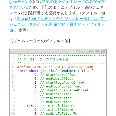
igenチャンク
)には
変更のあるジェネレータのみが保存
されている
ため、下記のようにデフォルト値のジェネ
レータは別途用意する必要があります。(デフォルト値
は「
SoundFontの音色と音色とジェネレータについて –
ジェネレータのとる範囲(最大値・最小値・デフォルト
値)
」参照)
【ジェネレーターのデフォルト値】
1
// -----------------------------------------------
2
// ジェネレーターのデフォルト値
3
// -----------------------------------------------
4
#define SFNA -1 // アサインされていない値用
5
const
short
genDefault
[
endOper
+
1
]
=
{
6
0
,
// startAddrsOffset
7
0
,
// endAddrsOffset
8
0
,
// startloopAddrsOffset
9
0
,
// endloopAddrsOffset
10
0
,
// startAddrsCoarseOffset
11
0
,
// modLfoToPitch
12
0
,
// vibLfoToPitch
13
0
,
// modEnvToPitch
14
13500
,
// initialFilterFc
15
0
,
// initialFilterQ
16
0
,
// modLfoToFilterFc