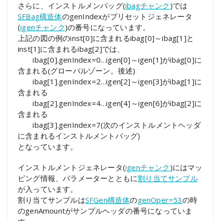
さらに、インストルメンバッグ(
ibagチャンク
)では
SFBag構造体
のgenIndexがプリセットジェネレータ
(
igenチャンク
)の番号になっています。
上記の図の例のinst[0]に含まれるibag[0]～ibag[1]と
inst[1]に含まれるibag[2]では、
ibag[0].genIndex=0…igen[0]～igen[1]がibag[0]に
含まれる(グローバルゾーン。後述)
ibag[1].genIndex=2…igen[2]～igen[3]がibag[1]に
含まれる
ibag[2].genIndex=4…igen[4]～igen[6]がibag[2]に
含まれる
ibag[3].genIndex=7(次のインストルメントヘッダ
に含まれるインストルメントバッグ)
となっています。
インストルメントジェネレータ(
igenチャンク
)にはマッ
ピング情報、パラメーターとともに
割り当てサンプル
が入っています。
割り当てサンプルは
SFGen構造体
の
genOper=53
の時
のgenAmountがサンプルヘッダの番号になっていま