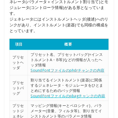
ネレータ(パラメータ＋インストルメント割り当て)とモ
ジュレータ(コントローラ情報)がある形となっていま
す。
ジェネレータにはインストルメントヘッダ(後述)へのリ
ンクがあり、インストルメント(楽器)でも同様の構成を
とっています。
項目
概要
プリセット名、プリセットバッグ(=インス
プリセ
トルメントA・B等)などの情報が入ったヘ
ットヘ
ッダ情報
ッダ
SoundFontファイルのphdrチャンクの内容
割り当てるインストルメント(楽器)に関係
プリセ
するジェネレータ・モジュレータをひとま
ットバ
とめにするためのバッグ情報
ッグ
SoundFontファイルのpbagチャンクの内容
プリセ
マッピング情報(キーとベロシティ)、パラ
ットジ
メーター(音量、フィルタ等)、割り当てイ
ェネレ
ンストルメント等のパラメータ情報