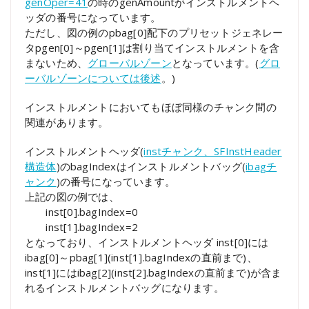
genOper=41
の時のgenAmountがインストルメントヘ
ッダの番号になっています。
ただし、図の例のpbag[0]配下のプリセットジェネレー
タpgen[0]～pgen[1]は割り当てインストルメントを含
まないため、
グローバルゾーン
となっています。(
グロ
ーバルゾーンについては後述
。)
インストルメントにおいてもほぼ同様のチャンク間の
関連があります。
インストルメントヘッダ(
instチャンク、SFInstHeader
構造体
)のbagIndexはインストルメントバッグ(
ibagチ
ャンク
)の番号になっています。
上記の図の例では、
inst[0].bagIndex=0
inst[1].bagIndex=2
となっており、インストルメントヘッダ inst[0]には
ibag[0]～pbag[1](inst[1].bagIndexの直前まで)、
inst[1]にはibag[2](inst[2].bagIndexの直前まで)が含ま
れるインストルメントバッグになります。