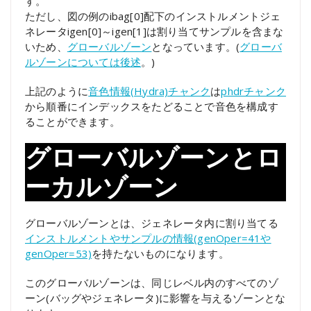
す。
ただし、図の例のibag[0]配下のインストルメントジェ
ネレータigen[0]～igen[1]は割り当てサンプルを含まな
いため、
グローバルゾーン
となっています。(
グローバ
ルゾーンについては後述
。)
上記のように
音色情報(Hydra)チャンク
は
phdrチャンク
から順番にインデックスをたどることで音色を構成す
ることができます。
グローバルゾーンとロ
ーカルゾーン
グローバルゾーンとは、ジェネレータ内に割り当てる
インストルメントやサンプルの情報(genOper=41や
genOper=53)
を持たないものになります。
このグローバルゾーンは、同じレベル内のすべてのゾ
ーン(バッグやジェネレータ)に影響を与えるゾーンとな