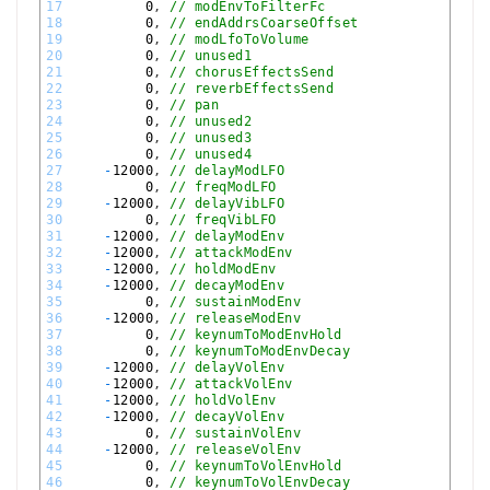
17
0
,
// modEnvToFilterFc
18
0
,
// endAddrsCoarseOffset
19
0
,
// modLfoToVolume
20
0
,
// unused1
21
0
,
// chorusEffectsSend
22
0
,
// reverbEffectsSend
23
0
,
// pan
24
0
,
// unused2
25
0
,
// unused3
26
0
,
// unused4
27
-
12000
,
// delayModLFO
28
0
,
// freqModLFO
29
-
12000
,
// delayVibLFO
30
0
,
// freqVibLFO
31
-
12000
,
// delayModEnv
32
-
12000
,
// attackModEnv
33
-
12000
,
// holdModEnv
34
-
12000
,
// decayModEnv
35
0
,
// sustainModEnv
36
-
12000
,
// releaseModEnv
37
0
,
// keynumToModEnvHold
38
0
,
// keynumToModEnvDecay
39
-
12000
,
// delayVolEnv
40
-
12000
,
// attackVolEnv
41
-
12000
,
// holdVolEnv
42
-
12000
,
// decayVolEnv
43
0
,
// sustainVolEnv
44
-
12000
,
// releaseVolEnv
45
0
,
// keynumToVolEnvHold
46
0
,
// keynumToVolEnvDecay