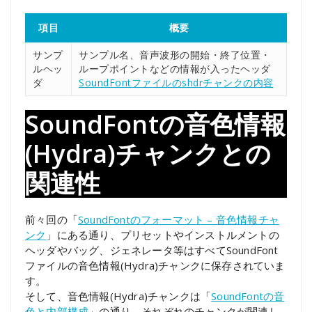
項目
概要
サンプ
サンプル名、音声波形の開始・終了位置・
ルヘッ
ループポイントなどの情報が入ったヘッダ
ダ
SoundFontファイルのshdrチャンクの内容
SoundFontの音色情報
(Hydra)チャンクとの
関連性
前々回の「
SoundFontのフォーマット – 音色情報チャ
ンク
」にある通り、プリセットやインストルメントの
ヘッダやバッグ、ジェネレータ等はすべてSoundFont
ファイルの音色情報(Hydra)チャンクに保存されていま
す。
そして、音色情報(Hydra)チャンクは「
SoundFontの音
色と内部構成
」の通り、それぞれのチャンクが関連し