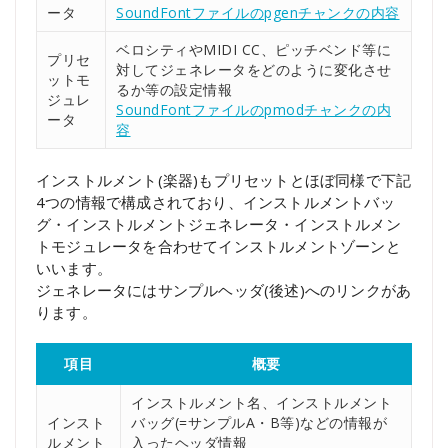
ータ
SoundFontファイルのpgenチャンクの内容
ベロシティやMIDI CC、ピッチベンド等に
プリセ
対してジェネレータをどのように変化させ
ットモ
るか等の設定情報
ジュレ
SoundFontファイルのpmodチャンクの内
ータ
容
インストルメント(楽器)もプリセットとほぼ同様で下記
4つの情報で構成されており、インストルメントバッ
グ・インストルメントジェネレータ・インストルメン
トモジュレータを合わせてインストルメントゾーンと
いいます。
ジェネレータにはサンプルヘッダ(後述)へのリンクがあ
ります。
項目
概要
インストルメント名、インストルメント
インスト
バッグ(=サンプルA・B等)などの情報が
ルメント
入ったヘッダ情報