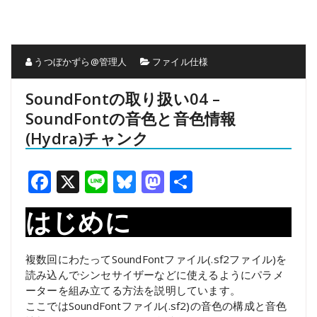
うつぼかずら@管理人
ファイル仕様
SoundFontの取り扱い04 –
SoundFontの音色と音色情報
(Hydra)チャンク
Facebook
X
Line
Bluesky
Mastodon
共
有
はじめに
複数回にわたってSoundFontファイル(.sf2ファイル)を
読み込んでシンセサイザーなどに使えるようにパラメ
ーターを組み立てる方法を説明しています。
ここではSoundFontファイル(.sf2)の音色の構成と音色