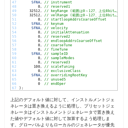
47
SFNA
,
// instrument
48
0
,
// reserved1
49
32512
,
// keyRange (範囲は0～127、上位8bit…上限
50
32512
,
// velRange (範囲は0～127、上位8bit…上限
51
0
,
// startloopAddrsCoarseOffset
52
SFNA
,
// keynum
53
SFNA
,
// velocity
54
0
,
// initialAttenuation
55
0
,
// reserved2
56
0
,
// endloopAddrsCoarseOffset
57
0
,
// coarseTune
58
0
,
// fineTune
59
SFNA
,
// sampleID
60
0
,
// sampleModes
61
0
,
// reserved3
62
100
,
// scaleTuning
63
0
,
// exclusiveClass
64
SFNA
,
// overridingRootKey
65
0
,
// unused5
66
0
// endOper
67
}
;
上記のデフォルト値に対して、インストルメントジェ
ネレータは置き換えるように処理し、プリセットジェ
ネレータはインストルメントジェネレータで置き換え
た値やデフォルト値に対して加算するよう処理しま
す。グローバルよりもローカルのジェネレータが優先