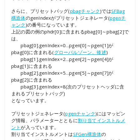
さらに、プリセットバッグ(
pbagチャンク
)では
SFBag
構造体
のgenIndexがプリセットジェネレータ(
pgenチ
ャンク
)の番号になっています。
上記の図の例のphdr[0]に含まれるpbag[0]～pbag[2]で
は、
pbag[0].genIndex=0…pgen[0]～pgen[1]が
pbag[0]に含まれる(
グローバルゾーン。後述
)
pbag[1].genIndex=2…pgen[2]～pgen[4]が
pbag[1]に含まれる
pbag[2].genIndex=5…pgen[5]～pgen[7]が
pbag[2]に含まれる
pbag[3].genIndex=8(次のプリセットヘッダに含
まれるプリセットバッグ)
となっています。
プリセットジェネレータ(
pgenチャンク
)にはマッピン
グ情報、パラメーターとともに
割り当てインストルメ
ント
が入っています。
割り当てインストルメントは
SFGen構造体
の