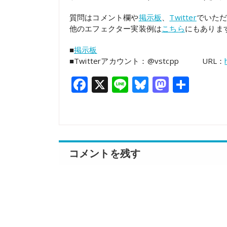
質問はコメント欄や
掲示板
、
Twitter
でいた
他のエフェクター実装例は
こちら
にもあり
■
掲示板
■Twitterアカウント：@vstcpp URL：
Facebook
X
Line
Bluesky
Mastod
共
有
コメントを残す