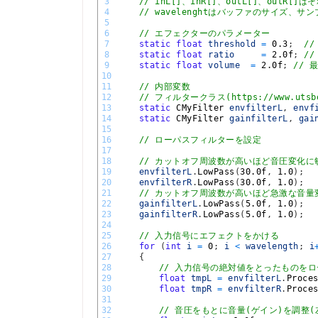
3
// inL[]、inR[]、outL[]、out
4
// wavelenghtはバッファのサイズ、サ
5
6
// エフェクターのパラメーター
7
static
float
threshold
=
0.3
;
/
8
static
float
ratio
=
2.0f
;
/
9
static
float
volume
=
2.0f
;
// 
10
11
// 内部変数
12
// フィルタークラス(https://www.utsbo
13
static
CMyFilter 
envfilterL
,
envf
14
static
CMyFilter 
gainfilterL
,
gai
15
16
// ローパスフィルターを設定
17
18
// カットオフ周波数が高いほど音圧変化に敏
19
envfilterL
.
LowPass
(
30.0f
,
1.0
)
;
20
envfilterR
.
LowPass
(
30.0f
,
1.0
)
;
21
// カットオフ周波数が高いほど急激な音量変
22
gainfilterL
.
LowPass
(
5.0f
,
1.0
)
;
23
gainfilterR
.
LowPass
(
5.0f
,
1.0
)
;
24
25
// 入力信号にエフェクトをかける
26
for
(
int
i
=
0
;
i
<
wavelength
;
i
27
{
28
// 入力信号の絶対値をとったものを
29
float
tmpL
=
envfilterL
.
Proce
30
float
tmpR
=
envfilterR
.
Proce
31
32
// 音圧をもとに音量(ゲイン)を調整(