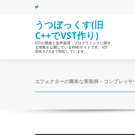
コ
ン
テ
ン
うつぼっくす(旧
ツ
C++でVST作り)
へ
ス
VSTの開発と音声処理・プログラミングに関す
キ
る情報を公開しているWebサイトです。VST
ッ
SDK 3.7.3まで対応しています。
プ
エフェクターの簡単な実装例 – コンプレッサ