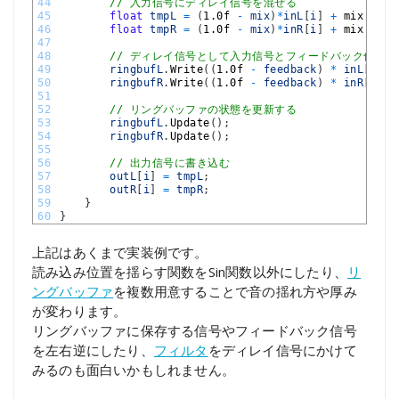
44
// 入力信号にディレイ信号を混ぜる
45
float
tmpL
=
(
1.0f
-
mix
)
*
inL
[
i
]
+
mix *
le
46
float
tmpR
=
(
1.0f
-
mix
)
*
inR
[
i
]
+
mix *
le
47
48
// ディレイ信号として入力信号とフィードバック信号
49
ringbufL
.
Write
(
(
1.0f
-
feedback
)
*
inL
[
i
]
+
50
ringbufR
.
Write
(
(
1.0f
-
feedback
)
*
inR
[
i
]
+
51
52
// リングバッファの状態を更新する
53
ringbufL
.
Update
(
)
;
54
ringbufR
.
Update
(
)
;
55
56
// 出力信号に書き込む
57
outL
[
i
]
=
tmpL
;
58
outR
[
i
]
=
tmpR
;
59
}
60
}
上記はあくまで実装例です。
読み込み位置を揺らす関数をSin関数以外にしたり、
リ
ングバッファ
を複数用意することで音の揺れ方や厚み
が変わります。
リングバッファに保存する信号やフィードバック信号
を左右逆にしたり、
フィルタ
をディレイ信号にかけて
みるのも面白いかもしれません。