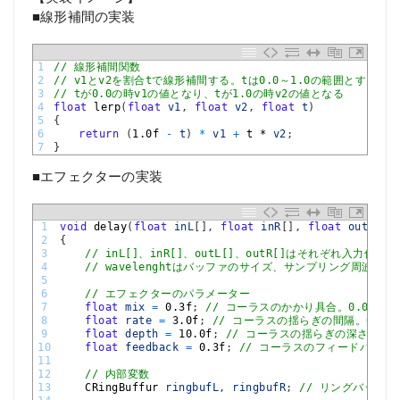
■線形補間の実装
1
// 線形補間関数
2
// v1とv2を割合tで線形補間する。tは0.0～1.0の範囲とする
3
// tが0.0の時v1の値となり、tが1.0の時v2の値となる
4
float
lerp
(
float
v1
,
float
v2
,
float
t
)
5
{
6
return
(
1.0f
-
t
)
*
v1
+
t *
v2
;
7
}
■エフェクターの実装
1
void
delay
(
float
inL
[
]
,
float
inR
[
]
,
float
outL
[
]
,
2
{
3
// inL[]、inR[]、outL[]、outR[]はそれぞれ入力
4
// wavelenghtはバッファのサイズ、サンプリング周波数は4
5
6
// エフェクターのパラメーター
7
float
mix
=
0.3f
;
// コーラスのかかり具合。0.0～1.
8
float
rate
=
3.0f
;
// コーラスの揺らぎの間隔。0Hz～1
9
float
depth
=
10.0f
;
// コーラスの揺らぎの深さ。5.0
10
float
feedback
=
0.3f
;
// コーラスのフィードバック量
11
12
// 内部変数
13
CRingBuffur 
ringbufL
,
ringbufR
;
// リングバッファ(ht