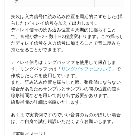
ク
実装は入力信号に読み込み位置を周期的にずらした(揺
らした)ディレイ信号を加えて出力します。
ディレイ信号の読み込み位置を周期的に揺らすこと
で、音程が数Hz～数十Hz程度変わります。この揺らし
たディレイ信号を入力信号に加えることで音に厚みを
持たせることができます。
ディレイ信号はリングバッファを使用して保存しま
す。リングバッファは「
リングバッファについて
」で
作成したものを使用しています。
また、読み込み位置を揺らした際、整数値にならない
場合があるためサンプルとサンプルの間の位置の値を
線形補間などを用いて割り出す必要があります。
線形補間の詳細は省略いたします。
あくまで実装例ですのでいい音質のものがほしい場合
は、ご自身で試行錯誤いただくようお願いします。
【実装イメージ】