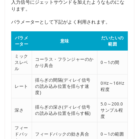
入力信号にジェットサウンドを加えたようなものにな
ります。
パラメーターとして下記がよく利用されます。
パラメ
だいたいの
意味
ーター
範囲
ミック
コーラス・フランジャーのか
スレベ
0～1の間
かり具合
ル
揺らぎの間隔(ディレイ信号
0Hz～16Hz
レート
の読み込み位置を揺らす速
程度
度)
5.0～200.0
揺らぎの深さ(ディレイ信号
深さ
サンプル程
の読み込み位置を揺らす幅)
度
フィー
ドバッ
フィードバックの効き具合
0～1の範囲