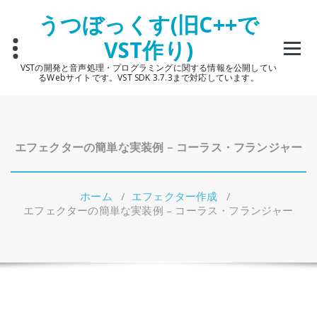
コ
うつぼっくす(旧C++で
ン
テ
VST作り)
ン
ツ
VSTの開発と音声処理・プログラミングに関する情報を公開してい
へ
るWebサイトです。VST SDK 3.7.3まで対応しています。
ス
キ
ッ
プ
エフェクターの簡単な実装例 – コーラス・フランジャー
ホーム
/
エフェクター作成
/
エフェクターの簡単な実装例 – コーラス・フランジャー