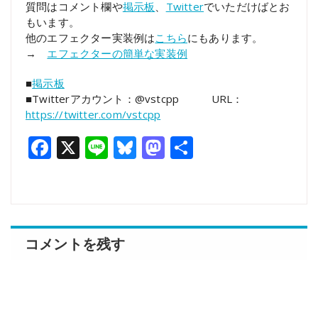
質問はコメント欄や
掲示板
、
Twitter
でいただけばとお
もいます。
他のエフェクター実装例は
こちら
にもあります。
→
エフェクターの簡単な実装例
■
掲示板
■Twitterアカウント：@vstcpp URL：
https://twitter.com/vstcpp
Facebook
X
Line
Bluesky
Mastodon
共
有
コメントを残す