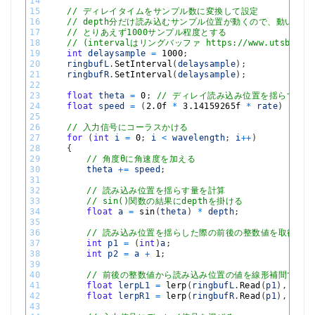
14
15
// ディレイタイムをサンプル数に変換して設定
16
// depth分だけ読み込むサンプル位置が動くので、動いた際に
17
// とりあえず1000サンプル程度とする
18
// (intervalはリングバッファ https://www.utsbox.c
19
int
delaysample
=
1000
;
20
ringbufL
.
SetInterval
(
delaysample
)
;
21
ringbufR
.
SetInterval
(
delaysample
)
;
22
23
float
theta
=
0
;
// ディレイ読み込み位置を揺らすための
24
float
speed
=
(
2.0f
*
3.14159265f
*
rate
)
/
441
25
26
// 入力信号にコーラスかける
27
for
(
int
i
=
0
;
i
<
wavelength
;
i
++
)
28
{
29
// 角度θに角速度を加える
30
theta
+=
speed
;
31
32
// 読み込み位置を揺らす量を計算
33
// sin()関数の結果にdepthを掛ける
34
float
a
=
sin
(
theta
)
*
depth
;
35
36
// 読み込み位置を揺らした際の前後の整数値を取得(あ
37
int
p1
=
(
int
)
a
;
38
int
p2
=
a
+
1
;
39
40
// 前後の整数値から読み込み位置の値を線形補間で割り
41
float
lerpL1
=
lerp
(
ringbufL
.
Read
(
p1
)
,
ring
42
float
lerpR1
=
lerp
(
ringbufR
.
Read
(
p1
)
,
ring
43