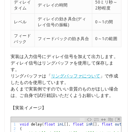
ディレイ
50ミリ秒～
ディレイの時間
タイム
2秒程度
ディレイの効き具合(ディ
レベル
0～1の間
レイ信号の振幅)
フィード
フィードバックの効き具合
0～1の範囲
バック
実装は入力信号にディレイ信号を加えて出力します。
ディレイ信号はリングバッファを使用して保存しま
す。
リングバッファは「
リングバッファについて
」で作成
したものを使用しています。
あくまで実装例ですのでいい音質のものがほしい場合
は、ご自身で試行錯誤いただくようお願いします。
【実装イメージ】
1
void
delay
(
float
inL
[
]
,
float
inR
[
]
,
float
outL
[
]
,
2
{