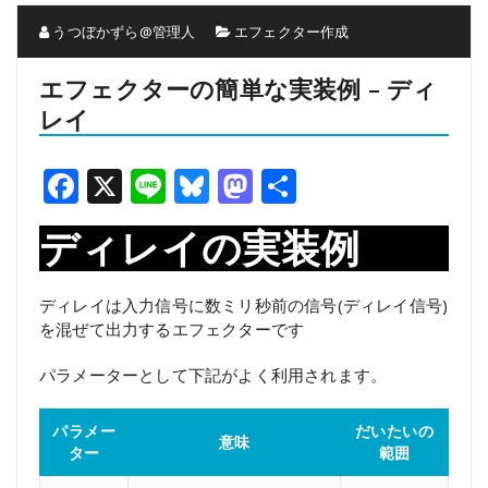
うつぼかずら@管理人
エフェクター作成
エフェクターの簡単な実装例 – ディ
レイ
Facebook
X
Line
Bluesky
Mastodon
共
有
ディレイの実装例
ディレイは入力信号に数ミリ秒前の信号(ディレイ信号)
を混ぜて出力するエフェクターです
パラメーターとして下記がよく利用されます。
パラメー
だいたいの
意味
ター
範囲