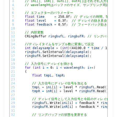
3
// inL[]、inR[]、outL[]、outR[]はそれぞれ入力
4
// wavelenghtはバッファのサイズ、サンプリング周波数は4
5
6
// エフェクターのパラメーター
7
float
time
=
250.0f
;
// ディレイの時間。50～2
8
float
level
=
0.3f
;
// ディレイの効き具合。0～
9
float
feedback
=
0.5f
;
// フィードバック効き具合。
10
11
// 内部変数
12
CRingBuffur 
ringbufL
,
ringbufR
;
// リングバッファ(ht
13
14
//ディレイタイムをサンプル数に変換して設定
15
int
delaysample
=
(
int
)
(
44100.0
*
time
/
1000.0
16
ringbufL
.
SetInterval
(
delaysample
)
;
17
ringbufR
.
SetInterval
(
delaysample
)
;
18
19
// 入力信号にディレイを掛ける
20
for
(
int
i
=
0
;
i
<
wavelength
;
i
++
)
21
{
22
float
tmpL
,
tmpR
;
23
24
// 入力信号にディレイ信号を加える
25
tmpL
=
inL
[
i
]
+
level *
ringbufL
.
Read
(
)
;
26
tmpR
=
inR
[
i
]
+
level *
ringbufR
.
Read
(
)
;
27
28
// ディレイ信号として入力信号と今回のディレイ信号
29
ringbufL
.
Write
(
inL
[
i
]
+
feedback *
ringbufL
30
ringbufR
.
Write
(
inR
[
i
]
+
feedback *
ringbufR
31
32
// リングバッファの状態を更新する