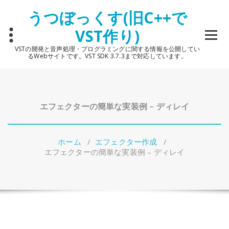
コ
うつぼっくす(旧C++で
ン
テ
VST作り)
ン
ツ
VSTの開発と音声処理・プログラミングに関する情報を公開してい
へ
るWebサイトです。VST SDK 3.7.3まで対応しています。
ス
キ
ッ
プ
エフェクターの簡単な実装例 – ディレイ
ホーム
/
エフェクター作成
/
エフェクターの簡単な実装例 – ディレイ