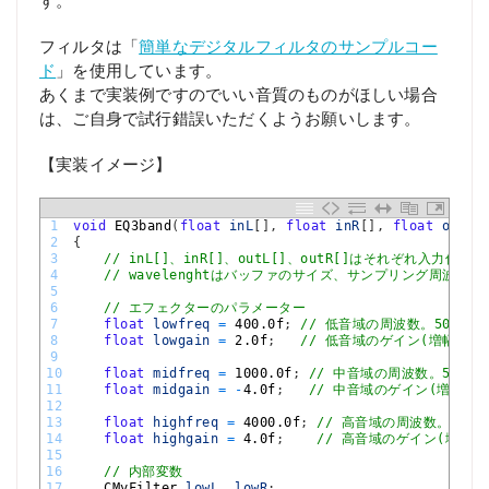
す。
フィルタは「
簡単なデジタルフィルタのサンプルコー
ド
」を使用しています。
あくまで実装例ですのでいい音質のものがほしい場合
は、ご自身で試行錯誤いただくようお願いします。
【実装イメージ】
1
void
EQ3band
(
float
inL
[
]
,
float
inR
[
]
,
float
outL
[
2
{
3
// inL[]、inR[]、outL[]、outR[]はそれぞれ入力
4
// wavelenghtはバッファのサイズ、サンプリング周波数は4
5
6
// エフェクターのパラメーター
7
float
lowfreq
=
400.0f
;
// 低音域の周波数。50Hz～1
8
float
lowgain
=
2.0f
;
// 低音域のゲイン(増幅値)。
9
10
float
midfreq
=
1000.0f
;
// 中音域の周波数。500Hz
11
float
midgain
=
-
4.0f
;
// 中音域のゲイン(増幅値)。
12
13
float
highfreq
=
4000.0f
;
// 高音域の周波数。1kHz
14
float
highgain
=
4.0f
;
// 高音域のゲイン(増幅値)
15
16
// 内部変数
17
CMyFilter 
lowL
,
lowR
;