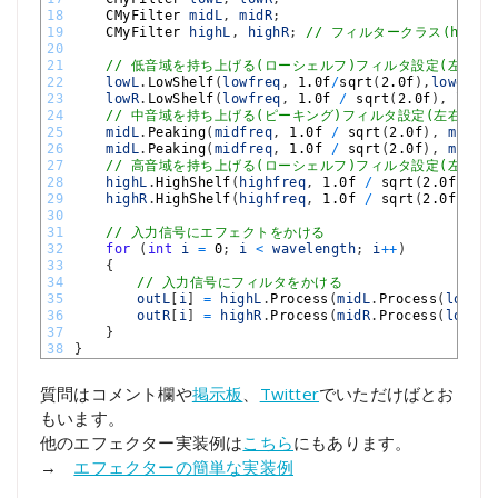
18
CMyFilter 
midL
,
midR
;
19
CMyFilter 
highL
,
highR
;
// フィルタークラス(https://
20
21
// 低音域を持ち上げる(ローシェルフ)フィルタ設定(左右分)
22
lowL
.
LowShelf
(
lowfreq
,
1.0f
/
sqrt
(
2.0f
)
,
lowgain
)
23
lowR
.
LowShelf
(
lowfreq
,
1.0f
/
sqrt
(
2.0f
)
,
lowga
24
// 中音域を持ち上げる(ピーキング)フィルタ設定(左右分)
25
midL
.
Peaking
(
midfreq
,
1.0f
/
sqrt
(
2.0f
)
,
midgai
26
midL
.
Peaking
(
midfreq
,
1.0f
/
sqrt
(
2.0f
)
,
midgai
27
// 高音域を持ち上げる(ローシェルフ)フィルタ設定(左右分)
28
highL
.
HighShelf
(
highfreq
,
1.0f
/
sqrt
(
2.0f
)
,
hi
29
highR
.
HighShelf
(
highfreq
,
1.0f
/
sqrt
(
2.0f
)
,
hi
30
31
// 入力信号にエフェクトをかける
32
for
(
int
i
=
0
;
i
<
wavelength
;
i
++
)
33
{
34
// 入力信号にフィルタをかける
35
outL
[
i
]
=
highL
.
Process
(
midL
.
Process
(
lowL
.
P
36
outR
[
i
]
=
highR
.
Process
(
midR
.
Process
(
lowR
.
P
37
}
38
}
質問はコメント欄や
掲示板
、
Twitter
でいただけばとお
もいます。
他のエフェクター実装例は
こちら
にもあります。
→
エフェクターの簡単な実装例