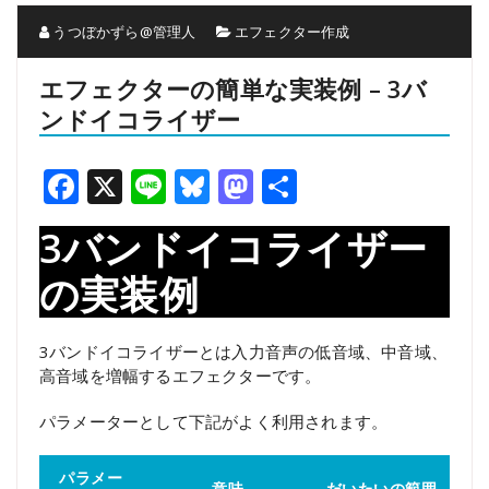
うつぼかずら@管理人
エフェクター作成
エフェクターの簡単な実装例 – 3バ
ンドイコライザー
Facebook
X
Line
Bluesky
Mastodon
共
有
3バンドイコライザー
の実装例
3バンドイコライザーとは入力音声の低音域、中音域、
高音域を増幅するエフェクターです。
パラメーターとして下記がよく利用されます。
パラメー
意味
だいたいの範囲