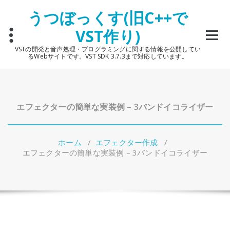
コ
うつぼっくす(旧C++で
ン
テ
VST作り)
ン
ツ
VSTの開発と音声処理・プログラミングに関する情報を公開してい
へ
るWebサイトです。VST SDK 3.7.3まで対応しています。
ス
キ
ッ
プ
エフェクターの簡単な実装例 – 3バンドイコライザー
ホーム
/
エフェクター作成
/
エフェクターの簡単な実装例 – 3バンドイコライザー